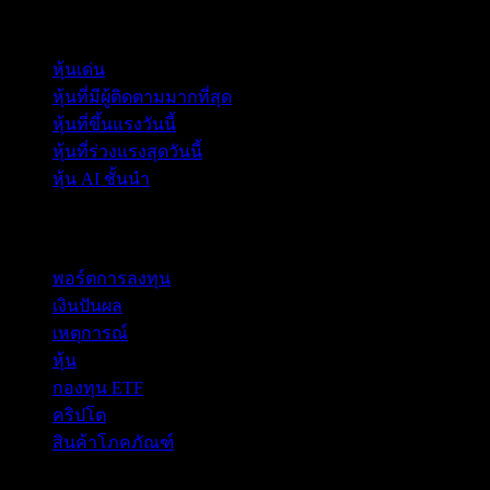
คอลเลกชัน
หุ้นเด่น
หุ้นที่มีผู้ติดตามมากที่สุด
หุ้นที่ขึ้นแรงวันนี้
หุ้นที่ร่วงแรงสุดวันนี้
หุ้น AI ชั้นนำ
คุณสมบัติ
พอร์ตการลงทุน
เงินปันผล
เหตุการณ์
หุ้น
กองทุน ETF
คริปโต
สินค้าโภคภัณฑ์
company