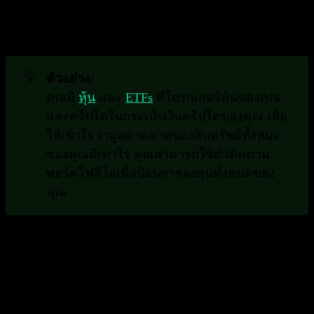
เป็นเรื่องท้าทาย ตัวติดตามพอร์ตโฟลิโอช่วยให้คุณ
อัปเดตการลงทุนของคุณและให้ข้อมูลเชิงลึกที่มีค่า
💡
ตัวอย่าง:
คุณมี
หุ้น
และ
ETFs
ที่โบรกเกอร์หุ้นของคุณ
และคริปโตในกระเป๋าเงินคริปโตของคุณ เพื่อ
ให้เข้าใจว่ามูลค่าตลาดของสินทรัพย์ทั้งหมด
ของคุณมีเท่าไร คุณสามารถใช้ตัวติดตาม
พอร์ตโฟลิโอเพื่อป้อนการลงทุนทั้งหมดของ
คุณ
ฟังก์ชันสำคัญของตัวติดตามพอร์ต
โฟลิโอ