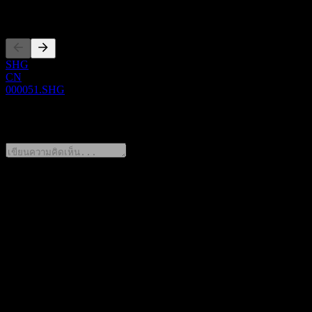
การจดทะเบียน
SHG
CN
000051.SHG
0 Comments
แชร์ความคิดของคุณ
FAQ
วันนี้ราคาหุ้น SSE 180 Equal Weight Index Inde เท่าไหร่?
▼
สัญลักษณ์หุ้นของ SSE 180 Equal Weight Index Inde คืออะไร?
▼
SSE 180 Equal Weight Index Inde อยู่ในภาคส่วนใด?
▼