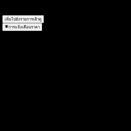
SSE 180 Equal Weight Index Inde ดำเนินการแตกพาร์เมื่อใด?
▼
เพิ่มไปยังรายการเฝ้าดู
การแจ้งเตือนราคา