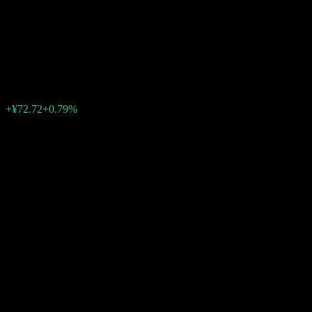
SSE 180 Equal Weight Index
Inde
¥9,248.49
0
+¥72.72
+0.79%
Friday 07:00