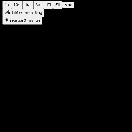
1ว
1สัป
1ด.
3ด.
1ปี
5ปี
Max
เพิ่มไปยังรายการเฝ้าดู
การแจ้งเตือนราคา
สถิติ
ราคาสูงสุดของวัน
9,251.3
ราคาต่ำสุดของวัน
9,248.92
สูงสุด 52W
9,251.3
ต่ำสุด 52W
9,149.96
ปริมาณการซื้อขาย
40,421,300
ปริมาณเฉลี่ย
-
มูลค่าตลาด