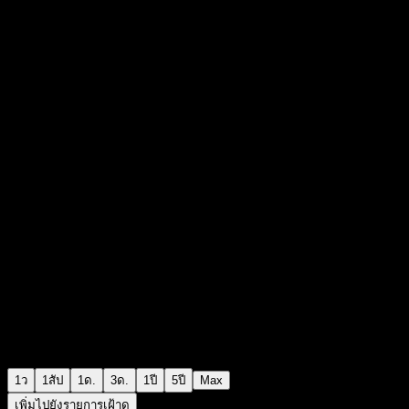
0
+0.00
+0%
00:00 วันนี้
1ว
1สัป
1ด.
3ด.
1ปี
5ปี
Max
เพิ่มไปยังรายการเฝ้าดู