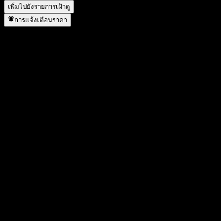
เพิ่มไปยังรายการเฝ้าดู
การแจ้งเตือนราคา
สถิติ
ราคาสูงสุดของวัน
94.33
ราคาต่ำสุดของวัน
93.05
สูงสุด 52W
94.99
ต่ำสุด 52W
62.92
ปริมาณการซื้อขาย
127,442.72
ปริมาณเฉลี่ย
-
มูลค่าตลาด
23.52B
อัตราส่วน P/E