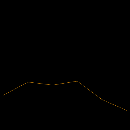
EPS จริง
Q4 2025
1.179276080808
Q2 2026
ข้อมูลการเงิน
0
-8.63%
อัตรากำไร
0.77
1.53
ไม่มีกำไร
2.3
2020
2021
2022
2023
2024
2025
12.52B
รายได้
-1.08B
กำไรสุทธิ