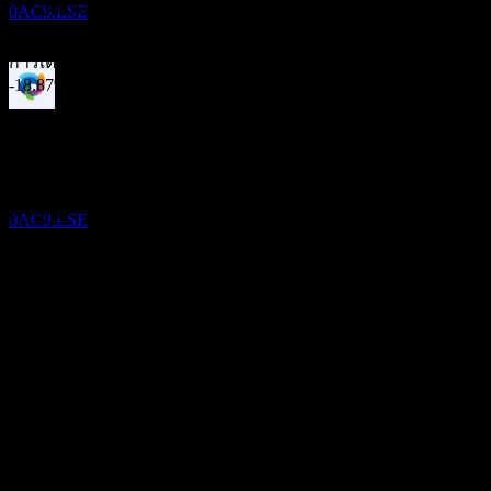
การเติบโต 3 ปี
0AC9.LSE
ไม่มี
การเติบโต 1ปี
-18.87%
การจ่ายเงินปันผล
ผลประกอบการ
19
MAY
28
DSM-Firmenich
30
Jul
คาดการณ์
ประมาณการ
Q4 2023
0AC9.LSE
Q1 2024
Q2 2024
Q4 2024
Q2 2025
EPS ที่คาดการณ์
1.719364706052