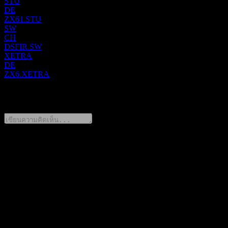
STU
กลุ่มธุรกิจนี้ยังนำเสนอวิตามิน ลิพิดทางโภชนาการ แร่ธาตุ แค
DE
ZX61.STU
โรทีนอยด์ ผลิตภัณฑ์เสริมอาหารจากพืช เอนไซม์ช่วยย่อย
SW
โพสต์ไบโอติกส์ โปรไบโอติกส์ และพรีไบโอติกส์ รวมถึงสาร
CH
ออกฤทธิ์ทางเภสัชกรรม โซลูชันทางชีวการแพทย์ และโซลูชัน
DSFIR.SW
XETRA
โภชนาการแบบผสมสำเร็จ (premix) โภชนาการที่พร้อมจำหน่าย
DE
และโภชนาการเฉพาะบุคคล ตลอดจนบริการผู้เชี่ยวชาญด้าน
ZX6.XETRA
กฎระเบียบและโภชนาการ DSM-Firmenich AG ก่อตั้งขึ้นในปี
0 Comments
1902 โดยมีสำนักงานใหญ่ตั้งอยู่ที่ Kaiseraugst ประเทศสวิตเซอร์
แลนด์
แชร์ความคิดของคุณ
FAQ
วันนี้ราคาหุ้น DSM-Firmenich เท่าไหร่?
▼
สัญลักษณ์หุ้นของ DSM-Firmenich คืออะไร?
▼
มูลค่าตลาดของ DSM-Firmenich คือเท่าไร?
▼