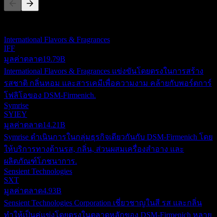
รายการนี้เป็นการวิเคราะห์ตามเหตุการณ์ล่าสุดในตลาด ไม่ใช่
คำแนะนำการลงทุน
International Flavors & Fragrances
IFF
มูลค่าตลาด
19.79B
International Flavors & Fragrances แข่งขันโดยตรงในการสร้าง
รสชาติ กลิ่นหอม และสารเคมีเพื่อความงาม คล้ายกับพอร์ตการ์
โฟลิโอของ DSM-Firmenich.
Symrise
SYIEY
มูลค่าตลาด
14.21B
Symrise ดำเนินการในกลุ่มธุรกิจเดียวกันกับ DSM-Firmenich โดย
ให้บริการทางด้านรส, กลิ่น, ส่วนผสมเครื่องสำอาง และ
ผลิตภัณฑ์โภชนาการ.
Sensient Technologies
SXT
มูลค่าตลาด
4.93B
Sensient Technologies Corporation เชี่ยวชาญในสี รส และกลิ่น
ทำให้เป็นคู่แข่งโดยตรงในตลาดหลักของ DSM-Firmenich หลาย