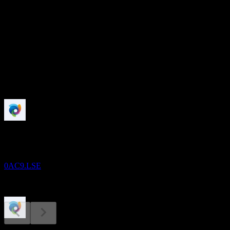
-
อัตราผลตอบแทนเงินปันผล
0.92%
เงินปันผล
0.86
กำลังจะมาถึง
ผลประกอบการ
18
FEB
27
DSM-Firmenich
0AC9.LSE
ขึ้น XD