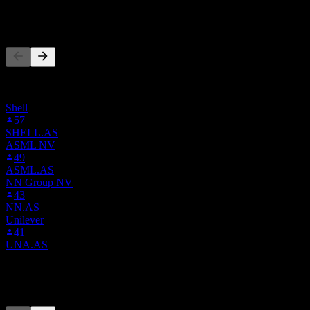
ผู้คนก็ติดตามเช่นกัน
รายการนี้อ้างอิงจากรายการเฝ้าดูของผู้ใช้ Stock Events ที่
ติดตาม 0AC9.LSE ไม่ใช่คำแนะนำการลงทุน
Shell
57
SHELL.AS
ASML NV
49
ASML.AS
NN Group NV
43
NN.AS
Unilever
41
UNA.AS
คู่แข่ง