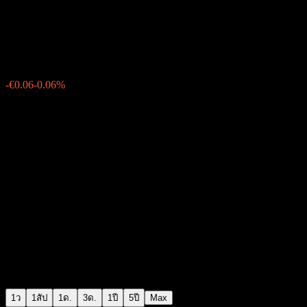
DSM-Firmenich
€93.52
259
-€0.06
-0.06%
15:29 วันนี้
1ว
1สัป
1ด.
3ด.
1ปี
5ปี
Max