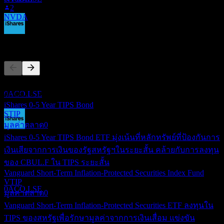
2
NVDA
คู่แข่ง
ขึ้น XD
22
MAY
28
iShares USD TIPS 0-5 UCITS EUR Hedged
(Dist) UCITS
รายการนี้เป็นการวิเคราะห์ตามเหตุการณ์ล่าสุดในตลาด ไม่ใช่
ประมาณการ
0ACO.LSE
คำแนะนำการลงทุน
iShares 0-5 Year TIPS Bond
STIP
มูลค่าตลาด
0
การจ่ายเงินปันผล
iShares 0-5 Year TIPS Bond ETF มุ่งเน้นที่หลักทรัพย์ที่ป้องกันการ
29
เงินเสียจากการเงินของรัฐสหรัฐฯในระยะสั้น คล้ายกับการลงทุน
MAY
28
ของ CBUL.F ใน TIPS ระยะสั้น
iShares USD TIPS 0-5 UCITS EUR Hedged
Vanguard Short-Term Inflation-Protected Securities Index Fund
(Dist) UCITS
VTIP
ประมาณการ
0ACO.LSE
มูลค่าตลาด
0
Vanguard Short-Term Inflation-Protected Securities ETF ลงทุนใน
TIPS ของสหรัฐเพื่อรักษามูลค่าจากการเงินเสื่อม แข่งขัน