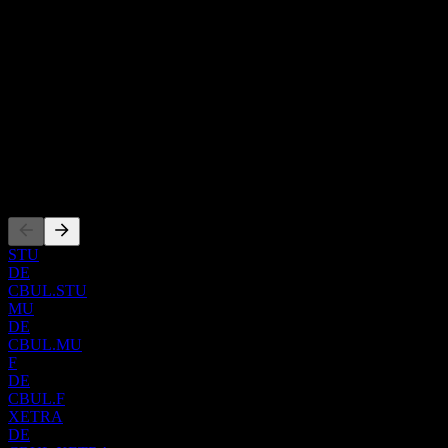
เกี่ยวกับ
Show more...
ซีอีโอ
ISIN
IE000WIQIPT2
การจดทะเบียน
STU
DE
CBUL.STU
MU
DE
CBUL.MU
F
DE
CBUL.F
XETRA
DE