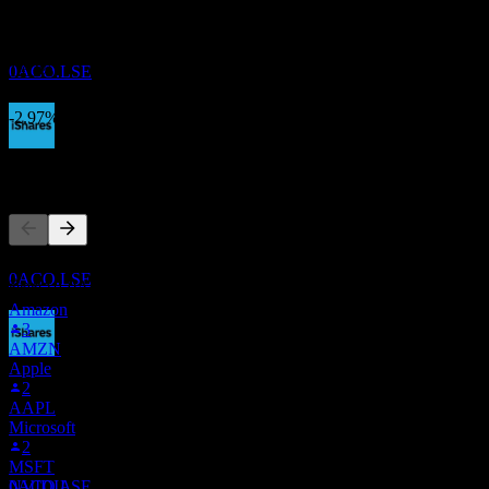
iShares USD TIPS 0-5 UCITS EUR Hedged
ไม่มี
(Dist) UCITS
การเติบโต 3 ปี
ประมาณการ
1.63%
0ACO.LSE
การเติบโต 1ปี
-2.97%
ขึ้น XD
ผู้คนก็ติดตามเช่นกัน
15
NOV
27
iShares USD TIPS 0-5 UCITS EUR Hedged
(Dist) UCITS
รายการนี้อ้างอิงจากรายการเฝ้าดูของผู้ใช้ Stock Events ที่
ประมาณการ
0ACO.LSE
ติดตาม 0ACO.LSE ไม่ใช่คำแนะนำการลงทุน
Amazon
3
AMZN
Apple
การจ่ายเงินปันผล
2
26
AAPL
NOV
27
Microsoft
iShares USD TIPS 0-5 UCITS EUR Hedged
2
(Dist) UCITS
MSFT
ประมาณการ
NVIDIA
0ACO.LSE