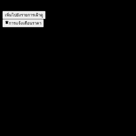
iShares USD TIPS 0-5 UCITS EUR Hedged (Dist) UCITS
ดำเนินการแตกพาร์เมื่อใด?
▼
เพิ่มไปยังรายการเฝ้าดู
การแจ้งเตือนราคา