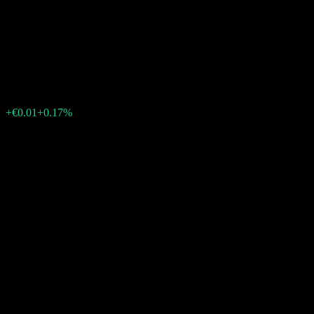
iShares USD TIPS 0-5 UCITS
EUR Hedged (Dist) UCITS
€4.32
19
+€0.01
+0.17%
07:05 วันนี้