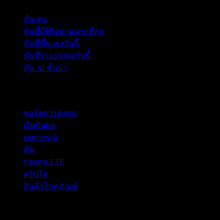
หุ้นเด่น
หุ้นที่มีผู้ติดตามมากที่สุด
หุ้นที่ขึ้นแรงวันนี้
หุ้นที่ร่วงแรงสุดวันนี้
หุ้น AI ชั้นนำ
คุณสมบัติ
พอร์ตการลงทุน
เงินปันผล
เหตุการณ์
หุ้น
กองทุน ETF
คริปโต
สินค้าโภคภัณฑ์
company