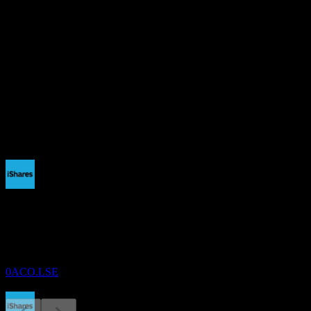
0
อัตราส่วน P/E
-
อัตราผลตอบแทนเงินปันผล
5.91%
เงินปันผล
0.26
กำลังจะมาถึง
ขึ้น XD
13
NOV
iShares USD TIPS 0-5 UCITS EUR Hedged
(Dist) UCITS
ประมาณการ
0ACO.LSE