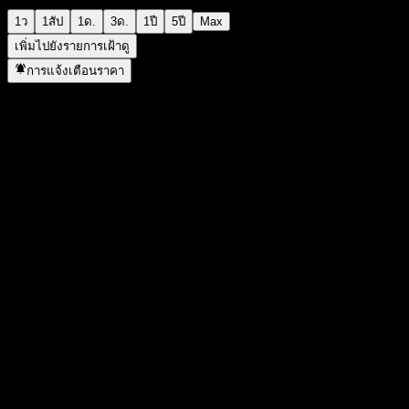
1ว
1สัป
1ด.
3ด.
1ปี
5ปี
Max
เพิ่มไปยังรายการเฝ้าดู
การแจ้งเตือนราคา
สถิติ
ราคาสูงสุดของวัน
4.32
ราคาต่ำสุดของวัน
4.32
สูงสุด 52W
4.8
ต่ำสุด 52W
4.32
ปริมาณการซื้อขาย
9
ปริมาณเฉลี่ย
8,800
มูลค่าตลาด