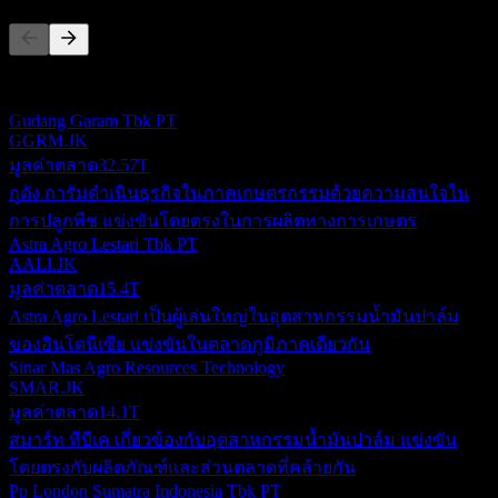
รายการนี้เป็นการวิเคราะห์ตามเหตุการณ์ล่าสุดในตลาด ไม่ใช่
คำแนะนำการลงทุน
Gudang Garam Tbk PT
GGRM.JK
มูลค่าตลาด
32.57T
กูดัง การัมดำเนินธุรกิจในภาคเกษตรกรรมด้วยความสนใจใน
การปลูกพืช แข่งขันโดยตรงในการผลิตทางการเกษตร
Astra Agro Lestari Tbk PT
AALI.JK
มูลค่าตลาด
15.4T
Astra Agro Lestari เป็นผู้เล่นใหญ่ในอุตสาหกรรมน้ำมันปาล์ม
ของอินโดนีเซีย แข่งขันในตลาดภูมิภาคเดียวกัน
Sinar Mas Agro Resources Technology
SMAR.JK
มูลค่าตลาด
14.1T
สมาร์ท ทีบีเค เกี่ยวข้องกับอุตสาหกรรมน้ำมันปาล์ม แข่งขัน
โดยตรงกับผลิตภัณฑ์และส่วนตลาดที่คล้ายกัน
Pp London Sumatra Indonesia Tbk PT