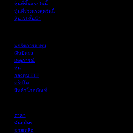
หุ้นที่ขึ้นแรงวันนี้
หุ้นที่ร่วงแรงสุดวันนี้
หุ้น AI ชั้นนำ
คุณสมบัติ
พอร์ตการลงทุน
เงินปันผล
เหตุการณ์
หุ้น
กองทุน ETF
คริปโต
สินค้าโภคภัณฑ์
company
ราคา
พันธมิตร
ช่วยเหลือ