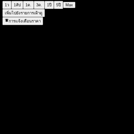
1ว
1สัป
1ด.
3ด.
1ปี
5ปี
Max
เพิ่มไปยังรายการเฝ้าดู
การแจ้งเตือนราคา
สถิติ
ราคาสูงสุดของวัน
238
ราคาต่ำสุดของวัน
238
สูงสุด 52W
238
ต่ำสุด 52W
238
ปริมาณการซื้อขาย
0
ปริมาณเฉลี่ย
-
มูลค่าตลาด