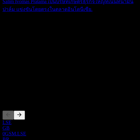
Salim Ivomas Pratama เป็นบริษัทเกษตรธุรกิจใหญ่ที่เน้นที่น้ำมัน
ปาล์ม แข่งขันโดยตรงในตลาดอินโดนีเซีย.
เกี่ยวกับ
Palmboomen Cultuur Maatschappij Mopoli N.V. ลงทุนใน
โครงการอุตสาหกรรมเกษตรเขตร้อนในเบลเยียม นอกจากนี้ยัง
ให้เงินกู้แก่บริษัทที่เกี่ยวข้อง บริษัทก่อตั้งขึ้นในปี 1912 และมี
Show more...
สำนักงานใหญ่ตั้งอยู่ที่กรุงบรัสเซลส์ ประเทศเบลเยียม โดย
ซีอีโอ
Palmboomen Cultuur Maatschappij Mopoli N.V. เป็นบริษัทย่อย
ISIN
ของ Financière Privée Holding S.A.
NL0000488153
การจดทะเบียน
LSE
GB
0GSM.LSE
BR