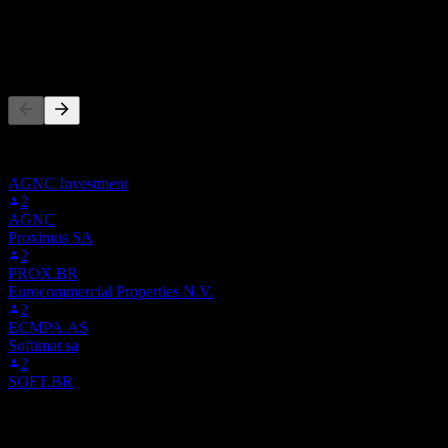
1.58M
กำไรสุทธิ
ผู้คนก็ติดตามเช่นกัน
รายการนี้อ้างอิงจากรายการเฝ้าดูของผู้ใช้ Stock Events ที่
ติดตาม 0GSM.LSE ไม่ใช่คำแนะนำการลงทุน
AGNC Investment
2
AGNC
Proximus SA
2
PROX.BR
Eurocommercial Properties N.V.
2
ECMPA.AS
Softimat sa
2
SOFT.BR
คู่แข่ง