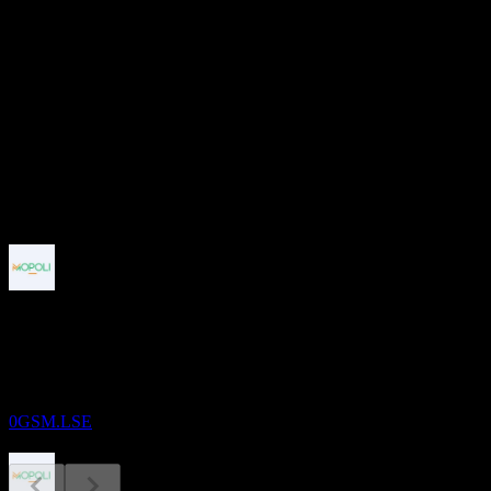
23.8M
อัตราส่วน P/E
-
อัตราผลตอบแทนเงินปันผล
25.17%
เงินปันผล
59.9
กำลังจะมาถึง
ขึ้น XD
28
JAN
27
Palmboomen Cultuur Maatschappij Mopoli
N.V.
ประมาณการ
0GSM.LSE