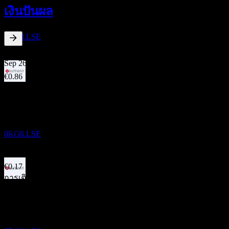
31
เงินปันผล
AUG
Aumann
เพิ่มขึ้น
0RO8.LSE
2.73
%
อัตราผลตอบแทนเงินปันผล
Sep 26
€0.86
Sep 26
ขึ้น XD
€0.74
1
Sep 26
SEP
Aumann
€0.37
เพิ่มขึ้น
Jun 26
0RO8.LSE
€0.25
Jun 25
€0.17
การเติบโต 10ปี
ขึ้น XD
ไม่มี
1
การเติบโต 5 ปี
SEP
Aumann
ไม่มี
ลดลง
การเติบโต 3 ปี