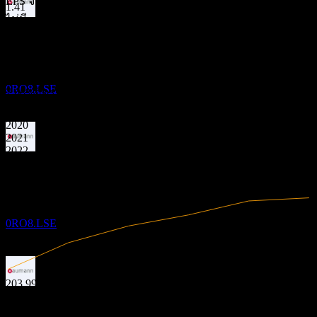
EPS จริง
1.41
ไม่มี
การจ่ายเงินปันผล
2
ข้อมูลการเงิน
SEP
Aumann
ลดลง
0RO8.LSE
7.68%
อัตรากำไร
มีกำไร
2020
2021
2022
ขึ้น XD
2023
1
2024
SEP
27
2025
Aumann
ประมาณการ
0RO8.LSE
203.99M
รายได้
การจ่ายเงินปันผล
15.67M
กำไรสุทธิ
2