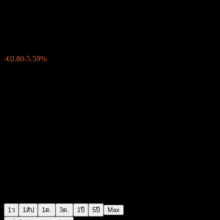
Aumann
€13.50
52
-€0.80
-5.59%
Wednesday 15:29
1ว
1สัป
1ด.
3ด.
1ปี
5ปี
Max