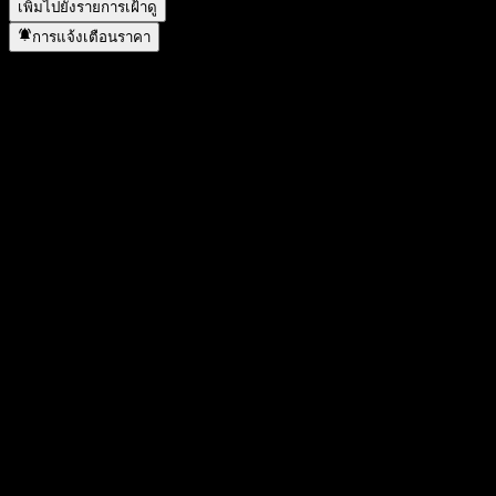
เพิ่มไปยังรายการเฝ้าดู
การแจ้งเตือนราคา
สถิติ
ราคาสูงสุดของวัน
14.35
ราคาต่ำสุดของวัน
13.5
สูงสุด 52W
17.54
ต่ำสุด 52W
10.3
ปริมาณการซื้อขาย
3,247.03
ปริมาณเฉลี่ย
-
มูลค่าตลาด
0
อัตราส่วน P/E