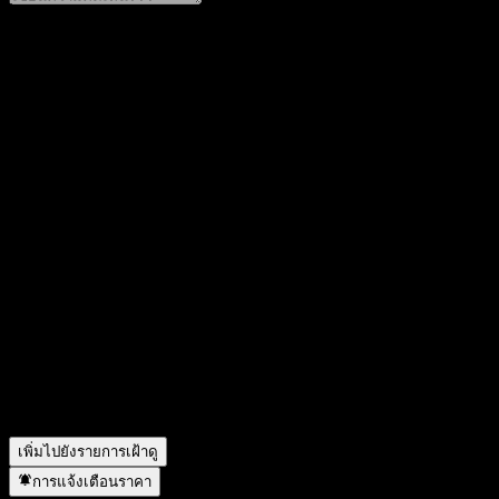
แชร์ความคิดของคุณ
FAQ
วันนี้ราคาหุ้น Aumann เท่าไหร่?
▼
สัญลักษณ์หุ้นของ Aumann คืออะไร?
▼
Aumann จะประกาศผลประกอบการครั้งต่อไปเมื่อใด?
▼
รายได้ของ Aumann ในปีที่แล้วคือเท่าไร?
▼
รายได้สุทธิของ Aumann ในปีที่แล้วคือเท่าไร?
▼
Aumann จ่ายเงินปันผลหรือไม่?
▼
Aumann มีพนักงานกี่คน?
▼
Aumann อยู่ในภาคส่วนใด?
▼
Aumann ดำเนินการแตกพาร์เมื่อใด?
▼
สำนักงานใหญ่ของ Aumann อยู่ที่ไหน?
▼
เพิ่มไปยังรายการเฝ้าดู
การแจ้งเตือนราคา