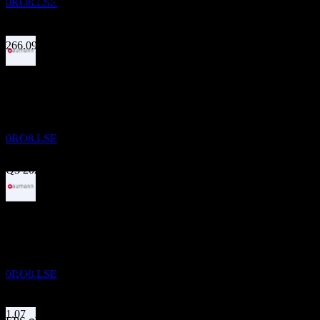
0RO8.LSE
87.02%
การเติบโต 1ปี
266.09%
การจ่ายเงินปันผล
ผลประกอบการ
2
SEP
Aumann
13
Aug
คาดการณ์
เพิ่มขึ้น
Q2 2024
0RO8.LSE
Q3 2024
Q4 2024
การจ่ายเงินปันผล
2
Q2 2025
SEP
Q3 2025
Aumann
Q1 2026
เพิ่มขึ้น
ถัดไป
0RO8.LSE
EPS ที่คาดการณ์
0.39
0.73
ไม่มี
1.07