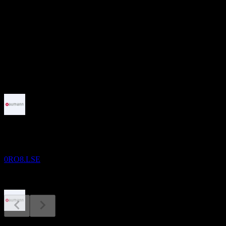
-
อัตราผลตอบแทนเงินปันผล
2.73%
เงินปันผล
0.37
กำลังจะมาถึง
ผลประกอบการ
13
AUG
Aumann
0RO8.LSE
ขึ้น XD