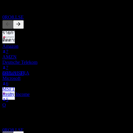
SEP
27
ผู้คนก็ติดตามเช่นกัน
Aumann
ประมาณการ
0RO8.LSE
รายการนี้อ้างอิงจากรายการเฝ้าดูของผู้ใช้ Stock Events ที่
ติดตาม 0RO8.LSE ไม่ใช่คำแนะนำการลงทุน
Amazon
ขึ้น XD
7
1
AMZN
SEP
28
Deutsche Telekom
Aumann
7
ประมาณการ
DTE.XETRA
0RO8.LSE
Microsoft
6
MSFT
Realty Income
5
การจ่ายเงินปันผล
O
1
SEP
28
คู่แข่ง
Aumann
ประมาณการ
0RO8.LSE