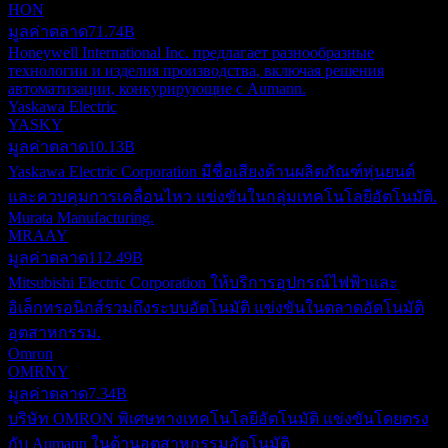
HON
มูลค่าตลาด
71.74B
Honeywell International Inc. предлагает разнообразные
технологии и изделия производства, включая решения
автоматизации, конкурирующие с Aumann.
Yaskawa Electric
YASKY
มูลค่าตลาด
10.13B
Yaskawa Electric Corporation มีชื่อเสียงด้านผลิตภัณฑ์หุ่นยนต์
และควบคุมการเคลื่อนไหว แข่งขันในกลุ่มเทคโนโลยีอัตโนมัติ.
Murata Manufacturing.
MRAAY
มูลค่าตลาด
112.49B
Mitsubishi Electric Corporation ให้บริการอุปกรณ์ไฟฟ้าและ
อิเล็กทรอนิกส์รวมถึงระบบอัตโนมัติ แข่งขันในตลาดอัตโนมัติ
อุตสาหกรรม.
Omron
OMRNY
มูลค่าตลาด
7.34B
บริษัท OMRON พิเศษทางเทคโนโลยีอัตโนมัติ แข่งขันโดยตรง
กับ Aumann ในด้านอุตสาหกรรมอัตโนมัติ