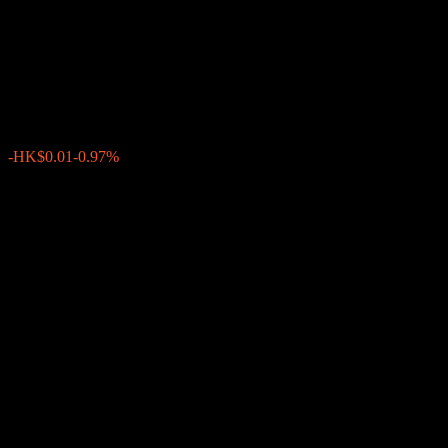
Beijing Urban Construction
Design & Development Group
HK$1.0200
4
-HK$0.01
-0.97%
Wednesday 08:08