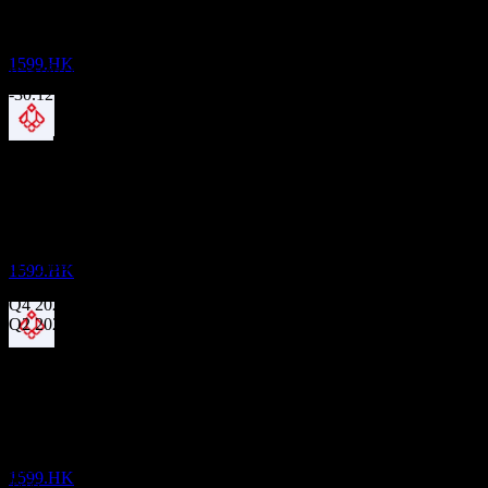
-15.38%
Beijing Urban Construction Design &
การเติบโต 3 ปี
Development Group
-27%
ประมาณการ
1599.HK
การเติบโต 1ปี
-30.12%
ผลประกอบการ
ขึ้น XD
5
JUN
28
27
Aug
คาดการณ์
Beijing Urban Construction Design &
Q4 2023
Development Group
Q1 2024
ประมาณการ
Q2 2024
1599.HK
Q4 2024
Q2 2025
การจ่ายเงินปันผล
Q4 2025
28
ถัดไป
AUG
28
0.2
Beijing Urban Construction Design &
0.23
Development Group
0.26
EPS ที่คาดการณ์
ประมาณการ
0.29
1599.HK
ไม่มี