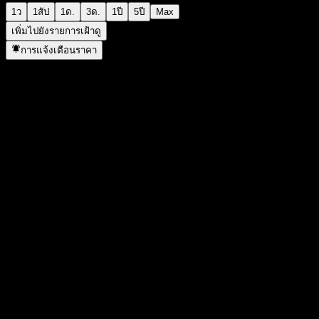
1ว
1สัป
1ด.
3ด.
1ปี
5ปี
Max
เพิ่มไปยังรายการเฝ้าดู
การแจ้งเตือนราคา
สถิติ
ราคาสูงสุดของวัน
1.02
ราคาต่ำสุดของวัน
1.02
สูงสุด 52W
1.56
ต่ำสุด 52W
0.98
ปริมาณการซื้อขาย
4,000
ปริมาณเฉลี่ย
554,919
มูลค่าตลาด