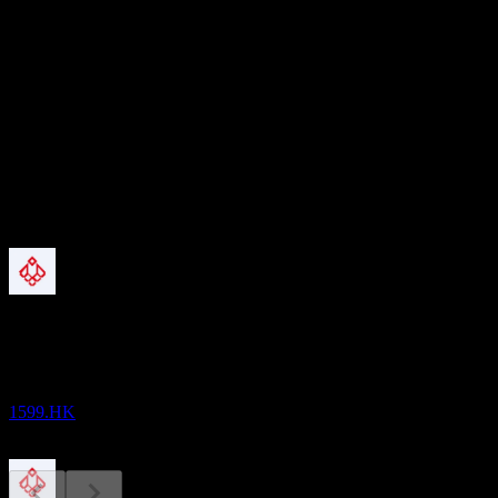
1.38B
อัตราส่วน P/E
2.61
อัตราผลตอบแทนเงินปันผล
8.06%
เงินปันผล
0.08
กำลังจะมาถึง
ผลประกอบการ
27
AUG
Beijing Urban Construction Design &
Development Group
1599.HK