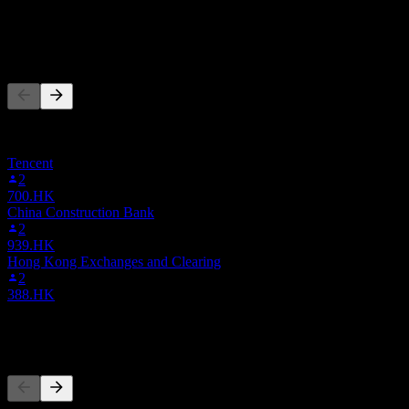
569.3M
กำไรสุทธิ
ผู้คนก็ติดตามเช่นกัน
รายการนี้อ้างอิงจากรายการเฝ้าดูของผู้ใช้ Stock Events ที่
ติดตาม 1599.HK ไม่ใช่คำแนะนำการลงทุน
Tencent
2
700.HK
China Construction Bank
2
939.HK
Hong Kong Exchanges and Clearing
2
388.HK
คู่แข่ง