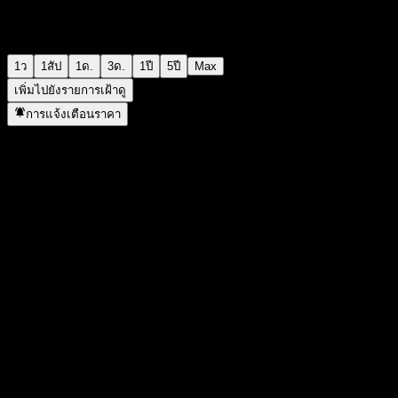
1ว
1สัป
1ด.
3ด.
1ปี
5ปี
Max
เพิ่มไปยังรายการเฝ้าดู
การแจ้งเตือนราคา
สถิติ
ราคาสูงสุดของวัน
2,410
ราคาต่ำสุดของวัน
2,380
สูงสุด 52W
2,535
ต่ำสุด 52W
1,135
ปริมาณการซื้อขาย
19,997,608
ปริมาณเฉลี่ย