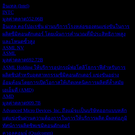
อินเทล (Intel)
INTC
มูลค่าตลาด
552.06B
อินเทล คอร์ปอเรชั่น ผ่านบริการโรงหล่อของตนแข่งขันในการ
ผลิตซีมิคอนดักเตอร์ โดยเน้นการคำนวณที่มีประสิทธิภาพสูง
และโหนดขั้วสูง
ASML NV
ASML
มูลค่าตลาด
692.72B
ASML Holding ให้บริการอุปกรณ์ฟอโตลิโธกราฟีสำหรับการ
ผลิตชิปสำหรับอุตสาหกรรมซีมิคอนดักเตอร์ แข่งขันอย่าง
อ้อมค้อมโดยการเปิดโอกาสให้เกิดเทคนิคการผลิตที่ล้ำสมัย
เอเอ็มดี (AMD)
AMD
มูลค่าตลาด
909.7B
Advanced Micro Devices, Inc. ถึงแม้จะเป็นบริษัทออกแบบหลัก
แต่แข่งขันผ่านความต้องการในการให้บริการผลิต มีผลต่อภูมิ
ทัศน์การผลิตชิพเซมิคอนดักเตอร์
ควอลคอมม์ (Qualcomm)