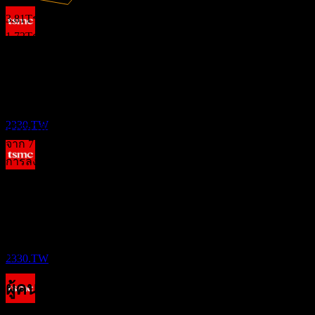
3.81T
รายได้
1.72T
กำไรสุทธิ
การจ่ายเงินปันผล
9
การจัดอันดับนักวิเคราะห์
JUL
27
ทีเอสเอ็มซี (Taiwan Semiconductor
Manufacturing)
16,076.01
ราคาเป้าหมายเฉลี่ย
ประมาณการ
2330.TW
ประมาณการสูงสุดคือ 21,079.50.
จาก 7 การให้คะแนนในช่วง 6 เดือนที่ผ่านมา นี่ไม่ใช่คำแนะนำ
การลงทุน
ขึ้น XD
ซื้อ
16
86
%
SEP
27
ถือ
ทีเอสเอ็มซี (Taiwan Semiconductor
14
%
Manufacturing)
ขาย
ประมาณการ
0
%
2330.TW
ผู้คนก็ติดตามเช่นกัน
การจ่ายเงินปันผล