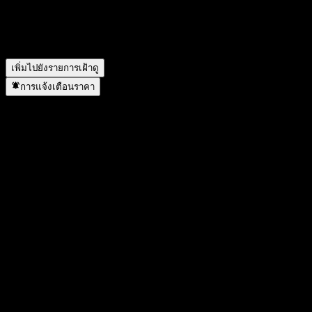
แตกพาร์เมื่อใด?
▼
สำนักงานใหญ่ของ ทีเอสเอ็มซี (Taiwan Semiconductor
Manufacturing) อยู่ที่ไหน?
▼
เพิ่มไปยังรายการเฝ้าดู
การแจ้งเตือนราคา