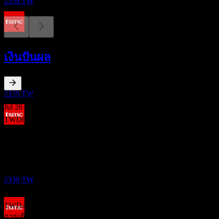
2330.TW
การจ่ายเงินปันผล
8
เงินปันผล
OCT
ทีเอสเอ็มซี (Taiwan Semiconductor
Manufacturing)
เพิ่มขึ้น
2330.TW
1.18
%
อัตราผลตอบแทนเงินปันผล
Jul 26
TWD6.00
Apr 26
ผลประกอบการ
TWD6.00
15
Jan 26
OCT
ทีเอสเอ็มซี (Taiwan Semiconductor
TWD5.00
Manufacturing)
Oct 25
2330.TW
TWD5.00
Jul 25
TWD4.50
การเติบโต 10ปี