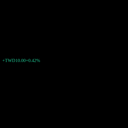
ทีเอสเอ็มซี (Taiwan
Semiconductor
Manufacturing)
TWD2,380.00
23337
+TWD10.00
+0.42%
05:30 วันนี้