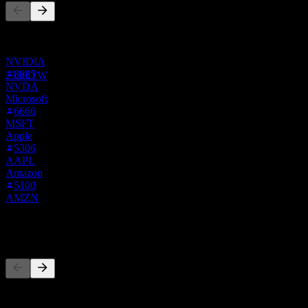
8
OCT
27
รายการนี้อ้างอิงจากรายการเฝ้าดูของผู้ใช้ Stock Events ที่
ทีเอสเอ็มซี (Taiwan Semiconductor
ติดตาม 2330.TW ไม่ใช่คำแนะนำการลงทุน
Manufacturing)
NVIDIA
ประมาณการ
8085
2330.TW
NVDA
Microsoft
6666
MSFT
Apple
5306
AAPL
Amazon
5100
AMZN
คู่แข่ง
รายการนี้เป็นการวิเคราะห์ตามเหตุการณ์ล่าสุดในตลาด ไม่ใช่
คำแนะนำการลงทุน