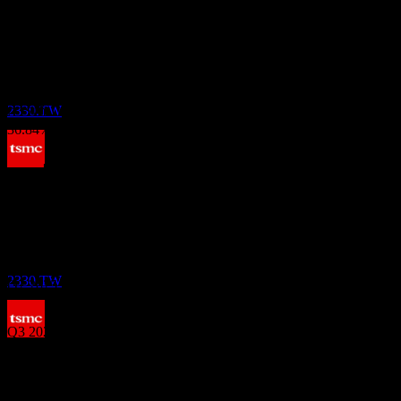
ขึ้น XD
15.79%
11
การเติบโต 5 ปี
DEC
19.88%
ทีเอสเอ็มซี (Taiwan Semiconductor
การเติบโต 3 ปี
Manufacturing)
31.25%
ประมาณการ
การเติบโต 1ปี
2330.TW
36.84%
ผลประกอบการ
การจ่ายเงินปันผล
8
JAN
27
15
Oct
คาดการณ์
ทีเอสเอ็มซี (Taiwan Semiconductor
Q1 2025
Manufacturing)
ประมาณการ
2330.TW
Q2 2025
Q3 2025
ขึ้น XD
17
Q4 2025
MAR
27