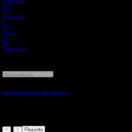
TSMN.MX
STU
DE
TSFA.STU
F
DE
TSFA.F
SA
BR
TSMC34.SA
1 Comments
user190363786056
1 เดือนที่ผ่านมา
ถ้าราคาเป้าหมายของ TSMC 2330 มาจากราคาเป้าหมายของ
TSM ADR ก็ควรจะหารด้วย 32/5 = 6.4 นะ (ราคาเป้าหมาย TSM
ADR 449.29 * 32/5 = 2875)
0
ตอบกลับ