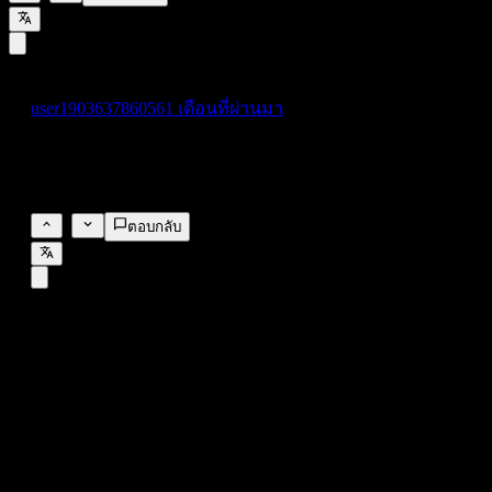
user190363786056
1 เดือนที่ผ่านมา
32 น่าจะเป็นอัตราแลกเปลี่ยน USD/TWD ปัจจุบันนะ โดย 1
tsm adr stock จะเท่ากับ 5 หุ้นของ 2330.tw
0
ตอบกลับ
FAQ
วันนี้ราคาหุ้น ทีเอสเอ็มซี (Taiwan Semiconductor
Manufacturing) เท่าไหร่?
▼
สัญลักษณ์หุ้นของ ทีเอสเอ็มซี (Taiwan Semiconductor
Manufacturing) คืออะไร?
▼
ราคาหุ้นของ ทีเอสเอ็มซี (Taiwan Semiconductor