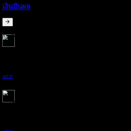
13
เงินปันผล
AUG
Smithfield Foods
เพิ่มขึ้น
4IT.F
5.11
%
อัตราผลตอบแทนเงินปันผล
Aug 26
€0.27
May 26
การจ่ายเงินปันผล
€0.27
27
Apr 26
AUG
Smithfield Foods
€0.27
เพิ่มขึ้น
Nov 25
4IT.F
€0.22
Aug 25
€0.21
การเติบโต 10ปี
ขึ้น XD
16.06%
13
การเติบโต 5 ปี
NOV
ไม่มี
Smithfield Foods
ประมาณการ
การเติบโต 3 ปี