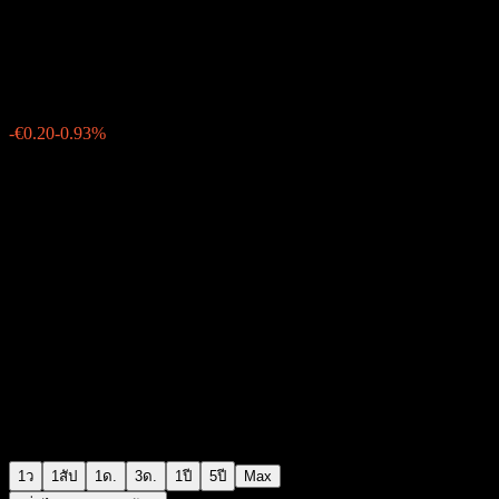
Smithfield Foods
€21.20
44
-€0.20
-0.93%
Friday 06:03
1ว
1สัป
1ด.
3ด.
1ปี
5ปี
Max