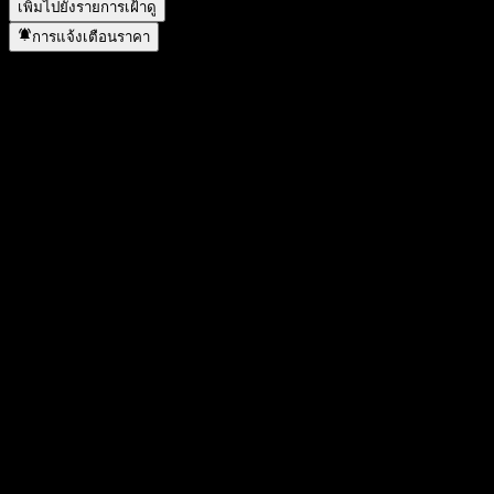
เพิ่มไปยังรายการเฝ้าดู
การแจ้งเตือนราคา
สถิติ
ราคาสูงสุดของวัน
21.2
ราคาต่ำสุดของวัน
21.2
สูงสุด 52W
24.8
ต่ำสุด 52W
17.9
ปริมาณการซื้อขาย
-
ปริมาณเฉลี่ย
-
มูลค่าตลาด
8.34B
อัตราส่วน P/E