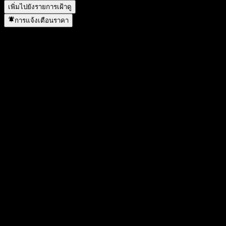
เพิ่มไปยังรายการเฝ้าดู
การแจ้งเตือนราคา
สถิติ
ราคาสูงสุดของวัน
5.17
ราคาต่ำสุดของวัน
5.07
สูงสุด 52W
11.85
ต่ำสุด 52W
5.06
ปริมาณการซื้อขาย
0
ปริมาณเฉลี่ย
212
มูลค่าตลาด
4.92B
อัตราส่วน P/E