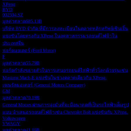
XPeng
BYD
002594.SZ
มูลค่าตลาด
685.13B
บริษัท BYD จำกัด ที่มีการลงทะเบียนในตลาดหลักทรัพย์เซินเจิ้น
แข่งขันโดยตรงกับ XPeng ในอุตสาหกรรมรถยนต์ไฟฟ้าใน
ประเทศจีน
ฟอร์ดมอเตอร์ (Ford Motor)
F
มูลค่าตลาด
55.79B
ฟอร์ดกำลังขยายตัวในการเสนอรถยนต์ไฟฟ้าทั่วโลกด้วยรุ่นเช่น
Mustang Mach-E แข่งขันในช่วงตลาดเดียวกับ XPeng.
เจเนรัลมอเตอร์ (General Motors Company)
GM
มูลค่าตลาด
70.19B
General Motors ผ่านการมุ่งมั่นที่จะมีอนาคตที่เป็นรถไฟฟ้าเต็มรูป
แบบ นำเสนอรถยนต์ไฟฟ้าเช่น Chevrolet Bolt แข่งขันกับ XPeng.
Volkswagen
VWAGY
มูลค่าตลาด
41.16B