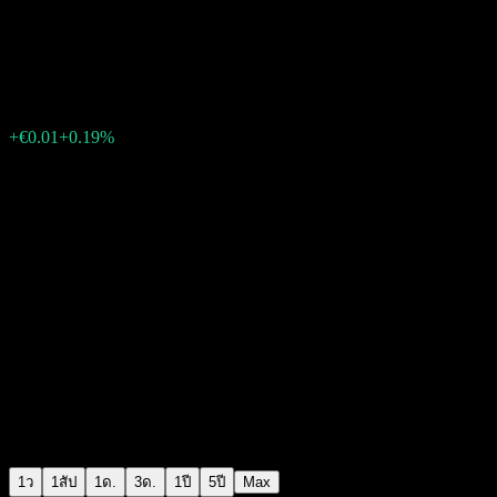
XPeng
€5.15
2377
+€0.01
+0.19%
07:15 วันนี้
1ว
1สัป
1ด.
3ด.
1ปี
5ปี
Max