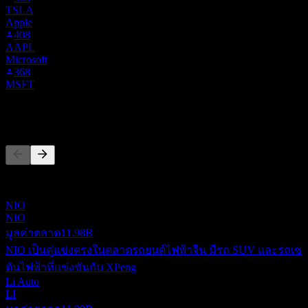
TSLA
Apple
408
AAPL
Microsoft
368
MSFT
คู่แข่ง
รายการนี้เป็นการวิเคราะห์ตามเหตุการณ์ล่าสุดในตลาด ไม่ใช่
คำแนะนำการลงทุน
NIO
NIO
มูลค่าตลาด
11.98B
NIO เป็นคู่แข่งตรงในตลาดรถยนต์ไฟฟ้าจีน มีรถ SUV และรถเซ
ดันไฟฟ้าที่แข่งขันกับ XPeng
Li Auto
LI