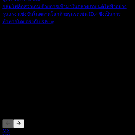
กลุ่มโฟล์กสวาเกน ด้วยการเข้ามาในตลาดรถยนต์ไฟฟ้าอย่าง
รุนแรง แข่งขันในตลาดโลกด้วยรุ่นรถเช่น ID.4 ซึ่งเป็นการ
ท้าทายโดยตรงกับ XPeng
เกี่ยวกับ
XPeng ออกแบบ พัฒนา ผลิต และทำการตลาดรถยนต์ไฟฟ้า
อัจฉริยะ (EV) ในสาธารณรัฐประชาชนจีนและทั่วโลก บริษัทนำ
เสนอ P7 และ P7i ซึ่งเป็นรถซีดานสปอร์ตสี่ประตู; G9 รถยนต์
Show more...
ไฟฟ้าอัจฉริยะและรถยนต์อเนกประสงค์ (SUV) ขนาดกลางถึง
ซีอีโอ
ขนาดใหญ่; G7 สำหรับครอบครัวและผู้บริโภคที่ต้องการ
ISIN
เทคโนโลยีขั้นสูงและความสะดวกสบาย; G6 รถยนต์ไฟฟ้า
KYG982AW1003
อัจฉริยะและรถ SUV ทรงคูเป้; X9 รถยนต์ไฟฟ้าอัจฉริยะและ
รถยนต์อเนกประสงค์ (MPV) ขนาดใหญ่แบบเจ็ดที่นั่ง; MONA
การจดทะเบียน
M03 รถแฮทช์แบ็กคูเป้พลังงานไฟฟ้าล้วน; Next P7 รถซีดาน
สปอร์ตคูเป้รุ่นใหม่ล่าสุด; และ P7+ รถยนต์ไฟฟ้าอัจฉริยะในซีรีส์
ของ XPeng นอกจากนี้ บริษัทยังให้บริการ XOS Tianji ซึ่งเป็น
MX