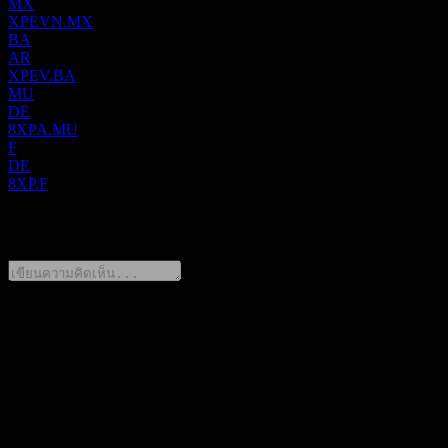
ระบบปฏิบัติการอัจฉริยะภายในรถยนต์, ระบบขับเคลื่อน
MX
XPEVN.MX
(Powertrain) และ SEPA 2.0 ซึ่งเป็นสถาปัตยกรรมแพลตฟอร์ม
BA
ไฟฟ้าอัจฉริยะ อีกทั้งบริษัทยังนำเสนอบริการต่างๆ ได้แก่ บริการ
AR
XPEV.BA
ที่รวมอยู่ในสัญญาการขาย, การชาร์จพลังงานความเร็วสูง
MU
(supercharging), การบำรุงรักษา, การสนับสนุนด้านเทคนิค, การ
DE
วิจัยและพัฒนาทางเทคนิค, บริการขายรถยนต์มือสอง, การ
8XPA.MU
F
สนับสนุนด้านเทคโนโลยีประกันภัย รวมถึงการแนะนำสินเชื่อ
DE
รถยนต์และบริการทางการเงินสำหรับยานยนต์ XPeng ก่อตั้งขึ้น
8XP.F
ในปี 2015 โดยมีสำนักงานใหญ่ตั้งอยู่ที่เมืองกวางโจว
0 Comments
สาธารณรัฐประชาชนจีน
แชร์ความคิดของคุณ
FAQ
วันนี้ราคาหุ้น XPeng เท่าไหร่?
▼