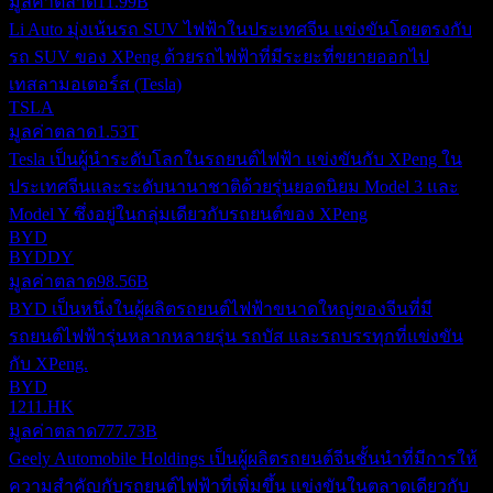
มูลค่าตลาด
11.99B
Li Auto มุ่งเน้นรถ SUV ไฟฟ้าในประเทศจีน แข่งขันโดยตรงกับ
รถ SUV ของ XPeng ด้วยรถไฟฟ้าที่มีระยะที่ขยายออกไป
เทสลามอเตอร์ส (Tesla)
TSLA
มูลค่าตลาด
1.53T
Tesla เป็นผู้นำระดับโลกในรถยนต์ไฟฟ้า แข่งขันกับ XPeng ใน
ประเทศจีนและระดับนานาชาติด้วยรุ่นยอดนิยม Model 3 และ
Model Y ซึ่งอยู่ในกลุ่มเดียวกับรถยนต์ของ XPeng
BYD
BYDDY
มูลค่าตลาด
98.56B
BYD เป็นหนึ่งในผู้ผลิตรถยนต์ไฟฟ้าขนาดใหญ่ของจีนที่มี
รถยนต์ไฟฟ้ารุ่นหลากหลายรุ่น รถบัส และรถบรรทุกที่แข่งขัน
กับ XPeng.
BYD
1211.HK
มูลค่าตลาด
777.73B
Geely Automobile Holdings เป็นผู้ผลิตรถยนต์จีนชั้นนำที่มีการให้
ความสำคัญกับรถยนต์ไฟฟ้าที่เพิ่มขึ้น แข่งขันในตลาดเดียวกับ