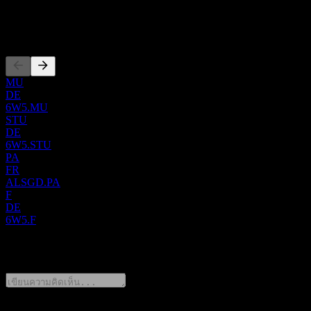
สำนักงานใหญ่ตั้งอยู่ที่เมือง Vincennes ประเทศฝรั่งเศส
การจดทะเบียน
MU
DE
6W5.MU
STU
DE
6W5.STU
PA
FR
ALSGD.PA
F
DE
6W5.F
0 Comments