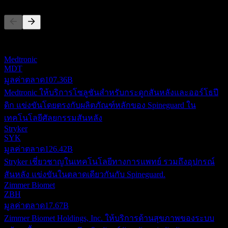
รายการนี้เป็นการวิเคราะห์ตามเหตุการณ์ล่าสุดในตลาด ไม่ใช่
คำแนะนำการลงทุน
Medtronic
MDT
มูลค่าตลาด
107.36B
Medtronic ให้บริการโซลูชันสำหรับกระดูกสันหลังและออร์โธปี
ดิก แข่งขันโดยตรงกับผลิตภัณฑ์หลักของ Spineguard ใน
เทคโนโลยีศัลยกรรมสันหลัง
Stryker
SYK
มูลค่าตลาด
126.42B
Stryker เชี่ยวชาญในเทคโนโลยีทางการแพทย์ รวมถึงอุปกรณ์
สันหลัง แข่งขันในตลาดเดียวกันกับ Spineguard.
Zimmer Biomet
ZBH
มูลค่าตลาด
17.67B
Zimmer Biomet Holdings, Inc. ให้บริการด้านสุขภาพของระบบ