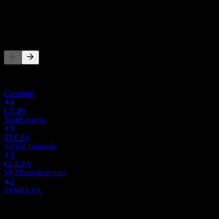
-3.08M
กำไรสุทธิ
ผู้คนก็ติดตามเช่นกัน
รายการนี้อ้างอิงจากรายการเฝ้าดูของผู้ใช้ Stock Events ที่
ติดตาม ALSGD.PA ไม่ใช่คำแนะนำการลงทุน
Carrefour
4
CA.PA
TotalEnergies
3
TTE.PA
Societe Generale.
3
GLE.PA
ST Microelectronics
3
STMPA.PA
คู่แข่ง