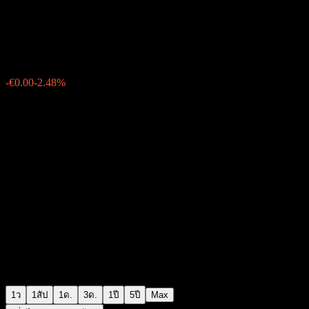
Spineguard
€0.086500
19
-€0.00
-2.48%
Friday 15:30
1ว
1สัป
1ด.
3ด.
1ปี
5ปี
Max