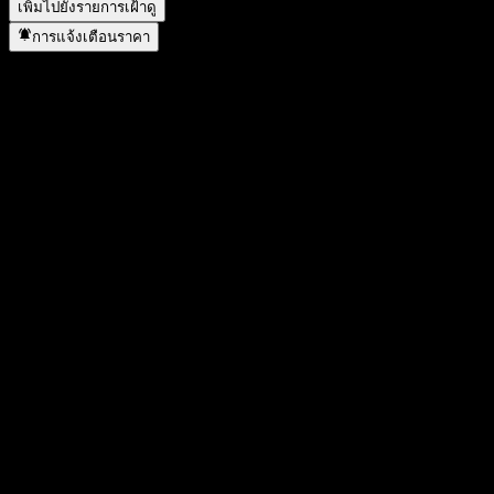
เพิ่มไปยังรายการเฝ้าดู
การแจ้งเตือนราคา
สถิติ
ราคาสูงสุดของวัน
0.0865
ราคาต่ำสุดของวัน
0.0865
สูงสุด 52W
0.19
ต่ำสุด 52W
0.08
ปริมาณการซื้อขาย
-
ปริมาณเฉลี่ย
-
มูลค่าตลาด
5.59M
อัตราส่วน P/E