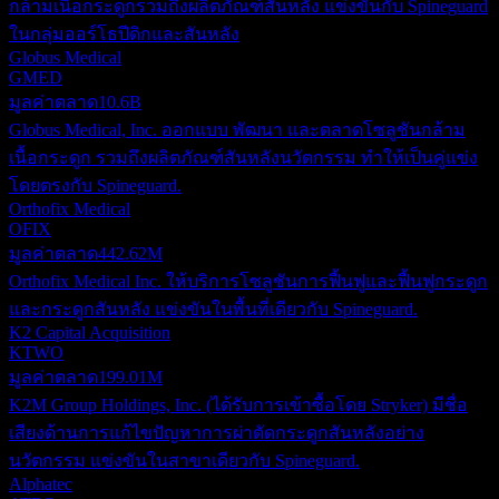
กล้ามเนื้อกระดูกรวมถึงผลิตภัณฑ์สันหลัง แข่งขันกับ Spineguard
ในกลุ่มออร์โธปีดิกและสันหลัง
Globus Medical
GMED
มูลค่าตลาด
10.6B
Globus Medical, Inc. ออกแบบ พัฒนา และตลาดโซลูชันกล้าม
เนื้อกระดูก รวมถึงผลิตภัณฑ์สันหลังนวัตกรรม ทำให้เป็นคู่แข่ง
โดยตรงกับ Spineguard.
Orthofix Medical
OFIX
มูลค่าตลาด
442.62M
Orthofix Medical Inc. ให้บริการโซลูชันการฟื้นฟูและฟื้นฟูกระดูก
และกระดูกสันหลัง แข่งขันในพื้นที่เดียวกับ Spineguard.
K2 Capital Acquisition
KTWO
มูลค่าตลาด
199.01M
K2M Group Holdings, Inc. (ได้รับการเข้าซื้อโดย Stryker) มีชื่อ
เสียงด้านการแก้ไขปัญหาการผ่าตัดกระดูกสันหลังอย่าง
นวัตกรรม แข่งขันในสาขาเดียวกับ Spineguard.
Alphatec