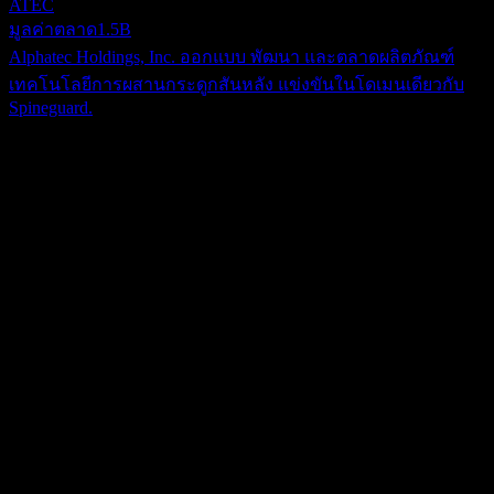
ATEC
มูลค่าตลาด
1.5B
Alphatec Holdings, Inc. ออกแบบ พัฒนา และตลาดผลิตภัณฑ์
เทคโนโลยีการผสานกระดูกสันหลัง แข่งขันในโดเมนเดียวกับ
Spineguard.
เกี่ยวกับ
Spineguard SA ดำเนินธุรกิจออกแบบ พัฒนา และทำตลาด
อุปกรณ์ทางการแพทย์ในสหรัฐอเมริกา ยุโรป ละตินอเมริกา
เอเชียแปซิฟิก และตะวันออกกลาง บริษัทนำเสนอเครื่องมือเจาะ
Show more...
PediGuard ซึ่งประกอบด้วยผลิตภัณฑ์ PediGuard แบบตรง แบบ
ซีอีโอ
โค้ง แบบมีรูตรงกลาง (cannulated) แบบ PsiFGuard และแบบมี
Mr. Pierre Jerome
เกลียว นอกจากนี้ บริษัทยังให้บริการแอปพลิเคชัน DSG Connect
พนักงาน
ซึ่งช่วยให้ศัลยแพทย์สามารถเห็นภาพการตอบสนองทางเสียง
13
(audio feedback) จากเทคโนโลยี DSG แบบเรียลไทม์ในระหว่าง
ประเทศ
การเจาะ pedicle เพื่อช่วยให้การตีความสัญญาณทำได้ง่ายขึ้น
ฝรั่งเศส
ผลิตภัณฑ์ของบริษัทถูกนำไปใช้ในหุ่นยนต์ศัลยกรรมกระดูกและ
ISIN
FR0011464452
ทันตกรรมรากเทียม Spineguard SA ก่อตั้งขึ้นในปี 2009 โดยมี