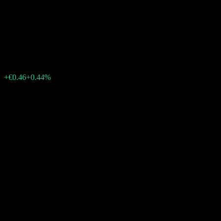
Amundi Core Nasdaq-100
Swap UCITS Acc
€104.60
756
+€0.46
+0.44%
Friday 15:32