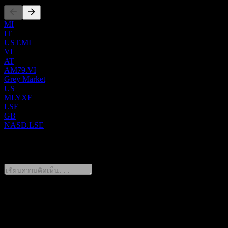
MI
IT
UST.MI
VI
AT
AM79.VI
Grey Market
US
MLYXF
LSE
GB
NASD.LSE
0 Comments
แชร์ความคิดของคุณ
FAQ