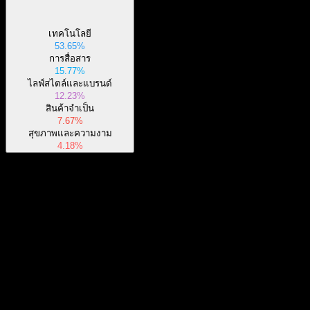
เทคโนโลยี
53.65%
การสื่อสาร
15.77%
ไลฟ์สไตล์และแบรนด์
12.23%
สินค้าจำเป็น
7.67%
สุขภาพและความงาม
4.18%
เกี่ยวกับ
Show more...
ซีอีโอ
ISIN
LU1829221024
การจดทะเบียน