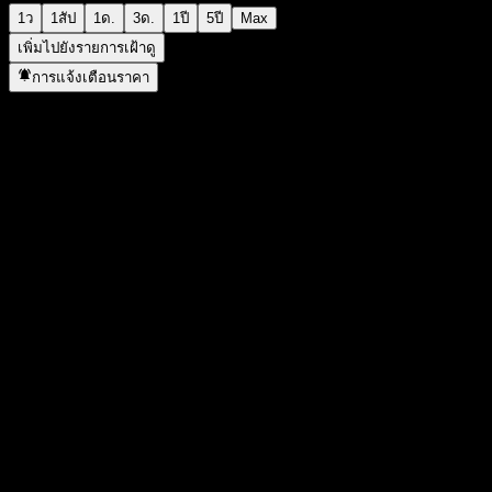
1ว
1สัป
1ด.
3ด.
1ปี
5ปี
Max
เพิ่มไปยังรายการเฝ้าดู
การแจ้งเตือนราคา
สถิติ
ราคาสูงสุดของวัน
104.6
ราคาต่ำสุดของวัน
104.16
สูงสุด 52W
108.74
ต่ำสุด 52W
80.2
ปริมาณการซื้อขาย
0
ปริมาณเฉลี่ย
1
มูลค่าตลาด