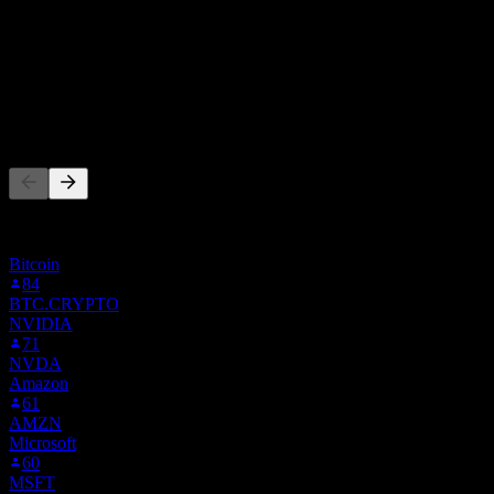
ไม่มี
การเติบโต 1ปี
ไม่มี
ผู้คนก็ติดตามเช่นกัน
รายการนี้อ้างอิงจากรายการเฝ้าดูของผู้ใช้ Stock Events ที่
ติดตาม AM79.VI ไม่ใช่คำแนะนำการลงทุน
Bitcoin
84
BTC.CRYPTO
NVIDIA
71
NVDA
Amazon
61
AMZN
Microsoft
60
MSFT