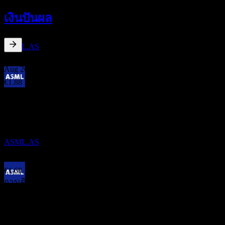
28
เงินปันผล
OCT
อาเอสเอ็มเอล โฮลดิง (ASML NV)
ประมาณการ
ASML.AS
0.5
%
อัตราผลตอบแทนเงินปันผล
Aug 26
€1.88
May 26
การจ่ายเงินปันผล
€2.70
6
Feb 26
NOV
อาเอสเอ็มเอล โฮลดิง (ASML NV)
€1.60
Nov 25
ประมาณการ
ASML.AS
€1.60
Aug 25
€1.60
การเติบโต 10ปี
ขึ้น XD
ไม่มี
9
การเติบโต 5 ปี
FEB
27
19.2%
อาเอสเอ็มเอล โฮลดิง (ASML NV)