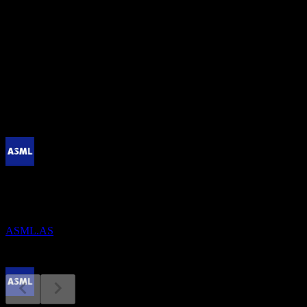
อัตราส่วน P/E
60.79
อัตราผลตอบแทนเงินปันผล
0.5%
เงินปันผล
7.52
กำลังจะมาถึง
ผลประกอบการ
14
OCT
อาเอสเอ็มเอล โฮลดิง (ASML NV)
ASML.AS
ขึ้น XD