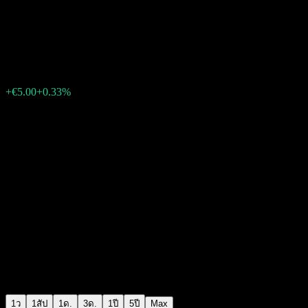
อาเอสเอ็มเอล โฮลดิง (ASML N
€1,499.00
21782
+€5.00
+0.33%
Friday 15:35
1ว
1สัป
1ด.
3ด.
1ปี
5ปี
Max