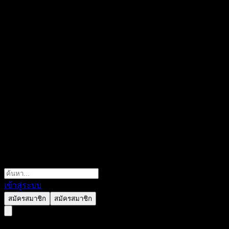
เข้าสู่ระบบ
สมัครสมาชิก
สมัครสมาชิก