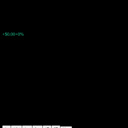
Electro-Sensors
$7.74
9
+$0.00
+0%
Thursday 20:00
+$0.00
+0%
Thursday 23:34
หลังเวลาตลาด