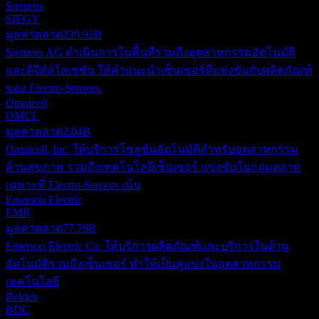
Siemens
SIEGY
มูลค่าตลาด
239.92B
Siemens AG ดำเนินการในพื้นที่รวมถึงอุตสาหกรรมอัตโนมัติ
และดิจิทัลไลเซชัน ให้คำแนะนำเซ็นเซอร์ที่แข่งขันกับผลิตภัณฑ์
ของ Electro-Sensors.
Omnicell
OMCL
มูลค่าตลาด
2.04B
Omnicell, Inc. ให้บริการโซลูชันอัตโนมัติสำหรับอุตสาหกรรม
ด้านสุขภาพ รวมถึงเทคโนโลยีเซ็นเซอร์ แข่งขันในกลุ่มตลาด
เฉพาะที่ Electro-Sensors เน้น
Emerson Electric
EMR
มูลค่าตลาด
77.79B
Emerson Electric Co. ให้บริการผลิตภัณฑ์และบริการในด้าน
อัตโนมัติรวมถึงเซ็นเซอร์ ทำให้เป็นคู่แข่งในอุตสาหกรรม
เทคโนโลยี
Belden
BDC