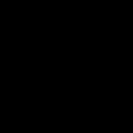
คอลเลกชัน