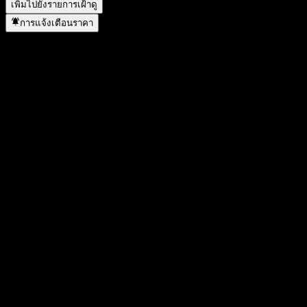
เพิ่มไปยังรายการเฝ้าดู
การแจ้งเตือนราคา
สถิติ
ราคาสูงสุดของวัน
180
ราคาต่ำสุดของวัน
176
สูงสุด 52W
203
ต่ำสุด 52W
109.05
ปริมาณการซื้อขาย
1,366,067
ปริมาณเฉลี่ย
2,050,243
มูลค่าตลาด
179.83B
อัตราส่วน P/E