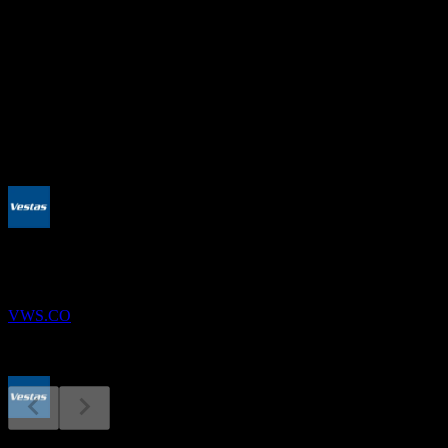
27.53
อัตราผลตอบแทนเงินปันผล
0.42%
เงินปันผล
0.74
กำลังจะมาถึง
ผลประกอบการ
12
AUG
Vestas Wind Systems AS
VWS.CO
ขึ้น XD