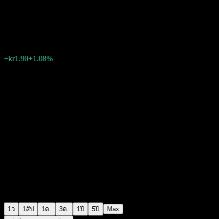
Vestas Wind Systems AS
kr178.05
775
+kr1.90
+1.08%
Friday 14:59
1ว
1สัป
1ด.
3ด.
1ปี
5ปี
Max