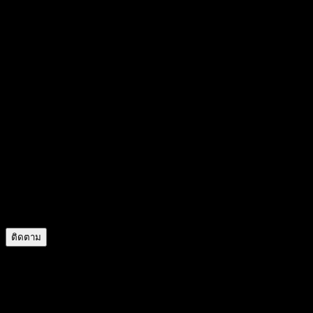
user530585782196
@
user530585782196
43
สถานะ
1
ผู้ติดตาม
0
กำลังติดตาม
ติดตาม