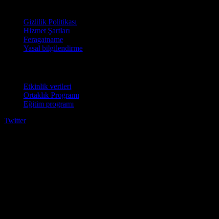
Hukuki
Gizlilik Politikası
Hizmet Şartları
Feragatname
Yasal bilgilendirme
İşletmeler için
Etkinlik verileri
Ortaklık Programı
Eğitim programı
Twitter