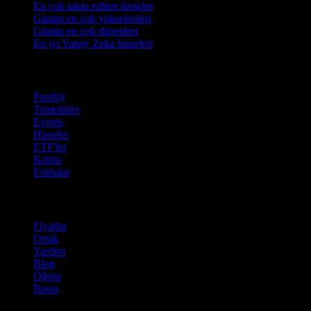
En çok takip edilen hisseler
Günün en çok yükselenleri
Günün en çok düşenleri
En iyi Yapay Zeka hisseleri
Özellikler
Portföy
Temettüler
Events
Hisseler
ETF'ler
Kripto
Emtialar
company
Fiyatlar
Ortak
Yardım
Blog
Öğren
Basın