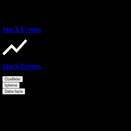
Stock Events
Stock Events
Özellikler
İşletme
Daha fazla