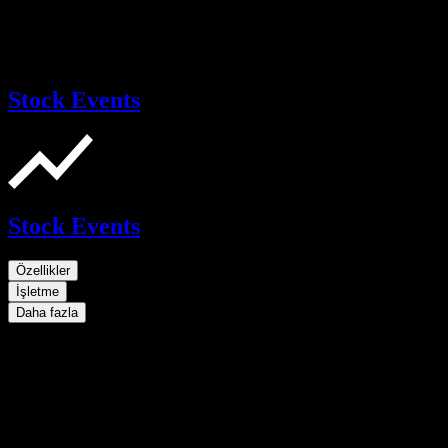
Stock Events
Stock Events
Özellikler
İşletme
Daha fazla