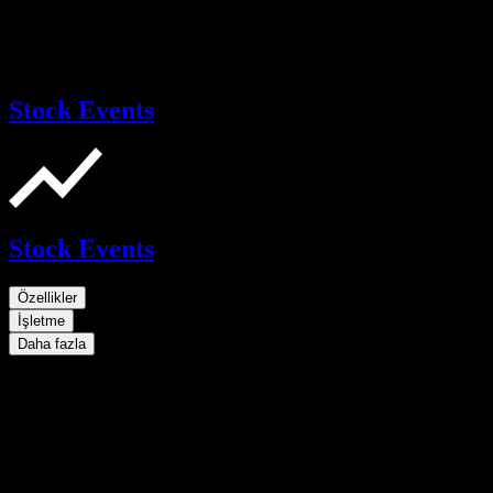
Stock Events
Stock Events
Özellikler
İşletme
Daha fazla