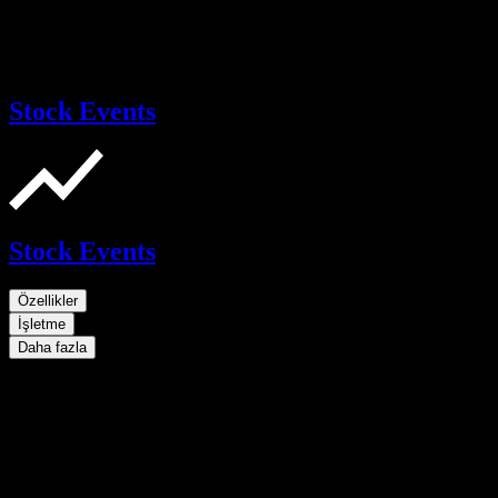
Stock Events
Stock Events
Özellikler
İşletme
Daha fazla