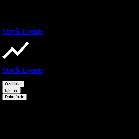
Stock Events
Stock Events
Özellikler
İşletme
Daha fazla