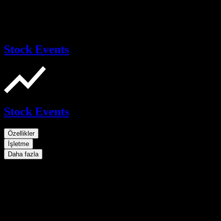
Stock Events
Stock Events
Özellikler
İşletme
Daha fazla