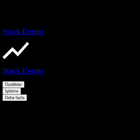
Stock Events
Stock Events
Özellikler
İşletme
Daha fazla