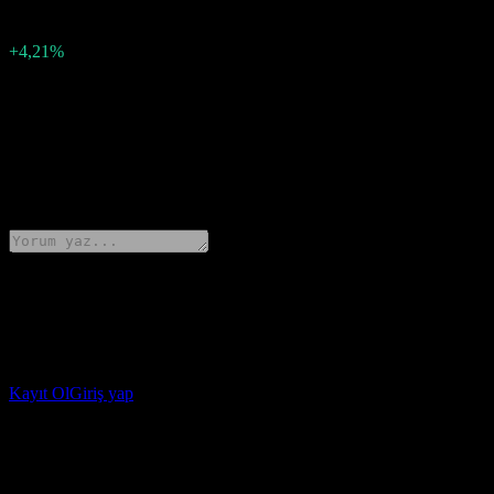
0,02
Sürpriz yüzdesi
+4,21%
Açıklama
Assa Abloy AB (ASAZY), Q3 2025 için hisse başına 0.375564 kâr aç
0 Comments
Düşüncelerini paylaş
Stock Events uygulamasını indir
Stock Events hesabı açarak kendi izleme listelerini oluştur ve portföyü
Kayıt Ol
Giriş yap