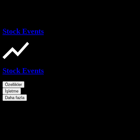
Stock Events
Stock Events
Özellikler
İşletme
Daha fazla