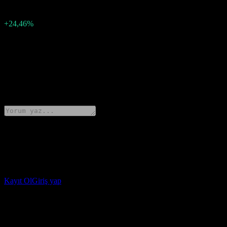
0,5
Sürpriz yüzdesi
+24,46%
Açıklama
Scholastic (SCHL), Q4 2025 için hisse başına 2.57 kâr açıkladı.
0 Comments
Düşüncelerini paylaş
Stock Events uygulamasını indir
Stock Events hesabı açarak kendi izleme listelerini oluştur ve portföyü
Kayıt Ol
Giriş yap