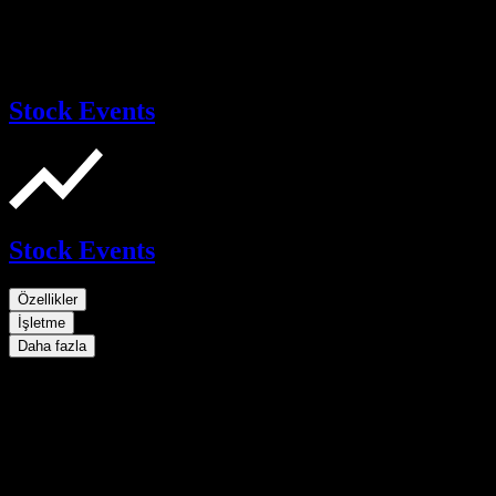
Stock Events
Stock Events
Özellikler
İşletme
Daha fazla