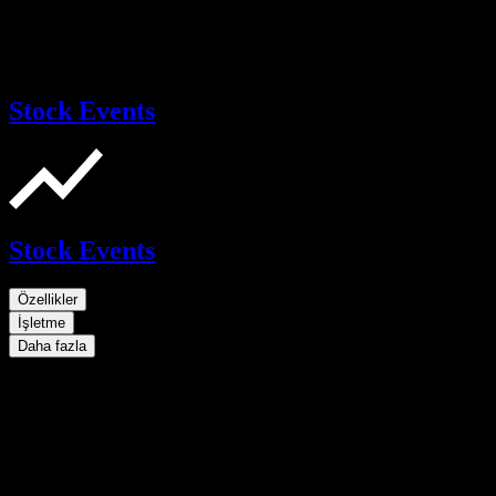
Stock Events
Stock Events
Özellikler
İşletme
Daha fazla