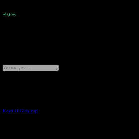
1,06
Sürpriz yüzdesi
+9,6%
Açıklama
Blackrock (UU2.STU), Q3 2026 için hisse başına 12.128129 kâr açık
0 Comments
Düşüncelerini paylaş
Stock Events uygulamasını indir
Stock Events hesabı açarak kendi izleme listelerini oluştur ve portföyü
Kayıt Ol
Giriş yap