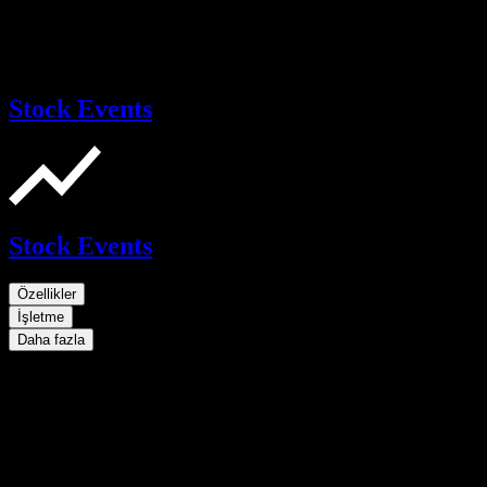
Stock Events
Stock Events
Özellikler
İşletme
Daha fazla