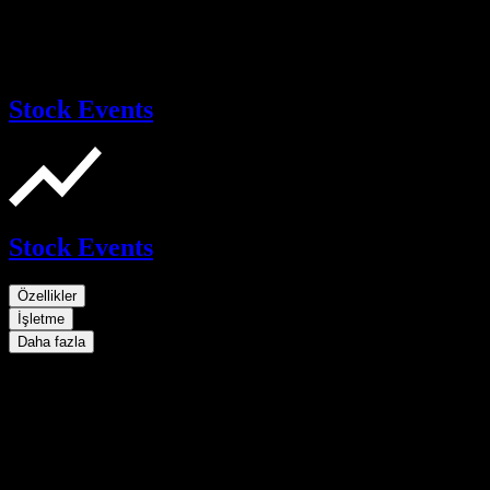
Stock Events
Stock Events
Özellikler
İşletme
Daha fazla