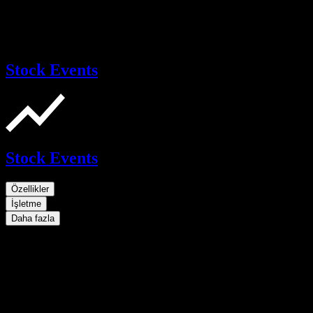
Stock Events
Stock Events
Özellikler
İşletme
Daha fazla