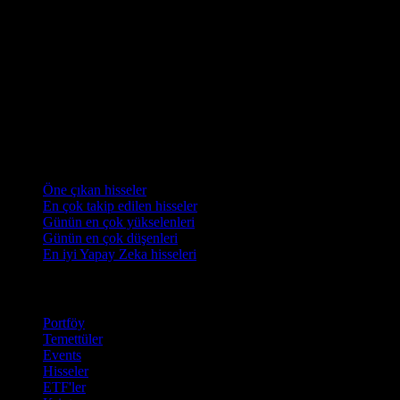
Koleksiyonlar
Öne çıkan hisseler
En çok takip edilen hisseler
Günün en çok yükselenleri
Günün en çok düşenleri
En iyi Yapay Zeka hisseleri
Özellikler
Portföy
Temettüler
Events
Hisseler
ETF'ler