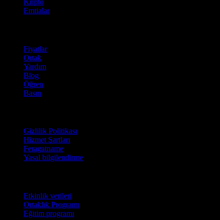
Kripto
Emtialar
company
Fiyatlar
Ortak
Yardım
Blog
Öğren
Basın
Hukuki
Gizlilik Politikası
Hizmet Şartları
Feragatname
Yasal bilgilendirme
İşletmeler için
Etkinlik verileri
Ortaklık Programı
Eğitim programı