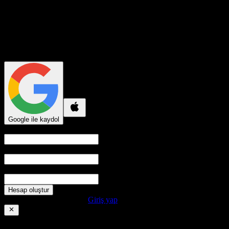
Kayıt Ol
Google ile kaydol
Kullanıcı adı
E-posta
Şifre
Hesap oluştur
Zaten bir hesabın var mı?
Giriş yap