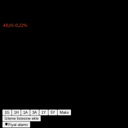
€4,31
19
-€0,01
-0,22%
13:22 Bugün
1G
1H
1A
3A
1Y
5Y
Maks
İzleme listesine ekle
Fiyat alarmı