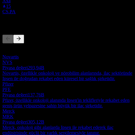
Axa
15
CS.PA
Rakipler
Bu liste, son piyasa olaylarına dayalı bir analizdir. Yatırım tavsiyesi
değildir.
Novartis
NVS
Piyasa değeri
293,94B
Novartis, özellikle onkoloji ve nörobilim alanlarında, ilaç sektöründe
Ipsen ile doğrudan rekabet eden küresel bir sağlık şirketidir.
Pfizer
PFE
Piyasa değeri
137,76B
Pfizer, özellikle onkoloji alanında Ipsen'in teklifleriyle rekabet eden
geniş ürün yelpazesine sahip büyük bir ilaç şirketidir.
Merck
MRK
Piyasa değeri
305,12B
Merck, onkoloji gibi alanlarda Ipsen ile rekabet ederek ilaç
endüstrisinde güçlü bir varlık sergilemesiyle tanınır.