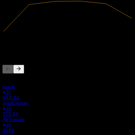
5,14B
Gelir
459,8M
Net kâr
Başkaları da takip ediyor
Bu liste, 0MH6.LSE'i takip eden Stock Events kullanıcılarının
izleme listelerine dayanmaktadır. Yatırım tavsiyesi değildir.
Sanofi
21
SAN.PA
TotalEnergies
18
TTE.PA
Air Liquide
16
AI.PA