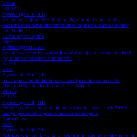
Roche
RHHBY
Piyasa değeri
334,28B
Roche, onkoloji ve nörobilimlere güçlü bir odaklanma ile ilaç
endüstrisinde önemli bir oyuncudur ve doğrudan Ipsen ile rekabet
etmektedir.
Bristol-Myers Squibb
BMY
Piyasa değeri
117,58B
Bristol Myers Squibb, onkoloji sektöründe Ipsen ile rekabet ederek
çeşitli kanser tedavileri sunmaktadır.
Sanofi
SNY
Piyasa değeri
104,13B
Sanofi, onkoloji de dahil olmak üzere Ipsen ile aynı terapötik
alanlarda rekabet eden küresel bir ilaç şirketidir.
Abbvie
ABBV
Piyasa değeri
438,31B
AbbVie, özellikle onkoloji alanında Ipsen ile aynı ilaç sektörlerinde
faaliyet göstererek doğrudan bir rakip haline gelir.
Astrazeneca
AZN
Piyasa değeri
266,15B
AstraZeneca, özellikle onkoloji sektöründe Ipsen ile rekabet eden bir