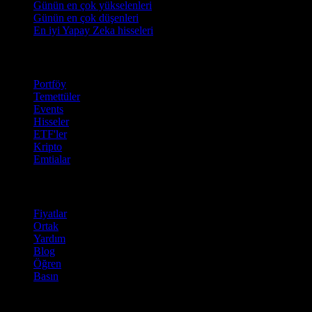
Günün en çok yükselenleri
Günün en çok düşenleri
En iyi Yapay Zeka hisseleri
Özellikler
Portföy
Temettüler
Events
Hisseler
ETF'ler
Kripto
Emtialar
company
Fiyatlar
Ortak
Yardım
Blog
Öğren
Basın
Hukuki