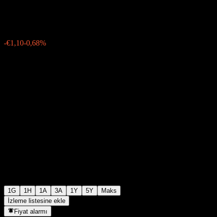
€160,50
79
-€1,10
-0,68%
Friday 15:26
1G
1H
1A
3A
1Y
5Y
Maks
İzleme listesine ekle
Fiyat alarmı