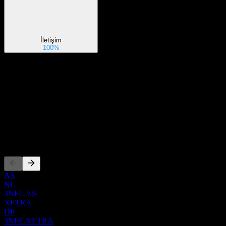
İletişim
100%
Hakkında
Show more...
CEO
ISIN
XS2675739135
Kotasyonlar
AS
NL
3NFL.AS
XETRA
DE
3NFE.XETRA