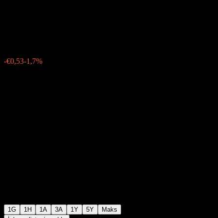
ETP
€30,66
14
-€0,53
-1,7%
Friday 09:11
1G
1H
1A
3A
1Y
5Y
Maks