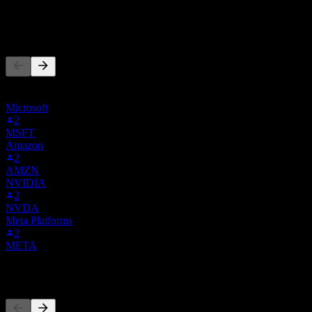
-
Başkaları da takip ediyor
Bu liste, 3NFL.MI'i takip eden Stock Events kullanıcılarının izleme
listelerine dayanmaktadır. Yatırım tavsiyesi değildir.
Microsoft
2
MSFT
Amazon
2
AMZN
NVIDIA
2
NVDA
Meta Platforms
2
META
Rakipler