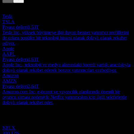
Bu liste, son piyasa olaylarına dayalı bir analizdir. Yatırım tavsiyesi
değildir.
Tesla
TSLA
Piyasa değeri
1,53T
Tesla Inc, yüksek büyümeye ilgi duyan benzer yatırımcı profillerini
de çeken popüler bir teknoloji hissesi olarak dolaylı olarak rekabet
ediyor.
Apple
AAPL
Piyasa değeri
4,63T
Apple Inc., teknoloji ve medya alanındaki önemli varlığı aracılığıyla
dolaylı olarak rekabet ederek benzer yatırımcıları cezbediyor.
Amazon
AMZN
Piyasa değeri
2,64T
Amazon.com Inc, e-ticaret ve yayıncılık alanlarında önemli bir
oyuncu olması nedeniyle Netflix yatırımcıları için ilgili sektörlerde
dolaylı olarak rekabet eder.
Portföy
NFLX
300,12%