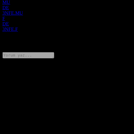
MU
DE
3NFE.MU
F
DE
3NFE.F
0 Comments
Düşüncelerini paylaş
FAQ
Leverage Shares 3x Netflix ETP hissesinin bugünkü fiyatı nedir?
▼
Leverage Shares 3x Netflix ETP hissesinin sembolü nedir?
▼
Leverage Shares 3x Netflix ETP hissesinin fiyatı artıyor mu?
▼
Leverage Shares 3x Netflix ETP hangi sektörde yer alıyor?
▼
Leverage Shares 3x Netflix ETP hisse bölünmesini ne zaman
tamamladı?
▼