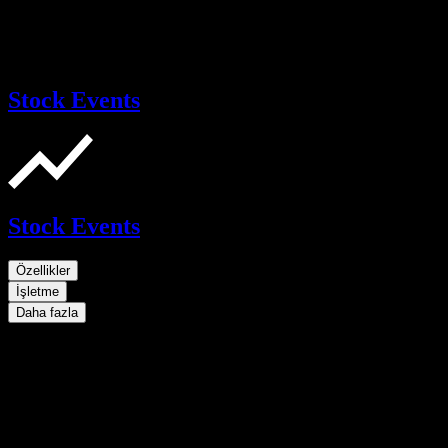
Stock Events
Stock Events
Özellikler
İşletme
Daha fazla