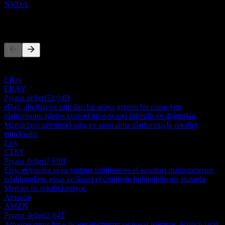
NVDA
Rakipler
Bu liste, son piyasa olaylarına dayalı bir analizdir. Yatırım tavsiyesi
değildir.
EBay
EBAY
Piyasa değeri
52,04B
eBay, alıcıları ve satıcıları bir araya getiren bir pazar yeri
platformunu işleten küresel bir e-ticaret lideridir ve doğrudan
Mercari'nin çevrimiçi satış ve satın alma platformuyla rekabet
etmektedir.
Etsy
ETSY
Piyasa değeri
7,69B
Etsy, el yapımı veya vintage ürünlere ve el sanatları malzemelerine
odaklanırken, eşsiz ve ikinci el ürünlerin bulunduğu niş pazarda
Mercari ile rekabet ediyor.
Amazon
AMZN
Piyasa değeri
2,64T
Amazon geniş bir e-ticaret platformu ve pazar işletiyor, üçüncü taraf