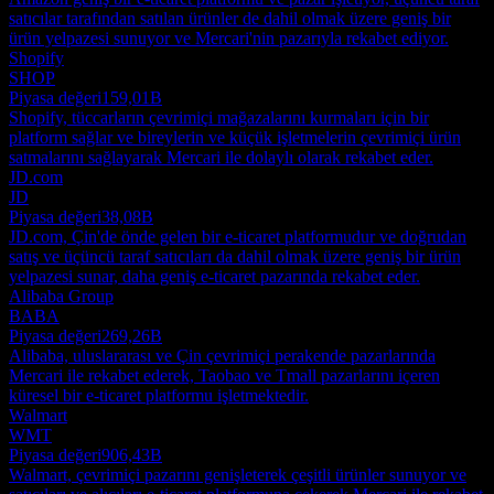
satıcılar tarafından satılan ürünler de dahil olmak üzere geniş bir
ürün yelpazesi sunuyor ve Mercari'nin pazarıyla rekabet ediyor.
Shopify
SHOP
Piyasa değeri
159,01B
Shopify, tüccarların çevrimiçi mağazalarını kurmaları için bir
platform sağlar ve bireylerin ve küçük işletmelerin çevrimiçi ürün
satmalarını sağlayarak Mercari ile dolaylı olarak rekabet eder.
JD.com
JD
Piyasa değeri
38,08B
JD.com, Çin'de önde gelen bir e-ticaret platformudur ve doğrudan
satış ve üçüncü taraf satıcıları da dahil olmak üzere geniş bir ürün
yelpazesi sunar, daha geniş e-ticaret pazarında rekabet eder.
Alibaba Group
BABA
Piyasa değeri
269,26B
Alibaba, uluslararası ve Çin çevrimiçi perakende pazarlarında
Mercari ile rekabet ederek, Taobao ve Tmall pazarlarını içeren
küresel bir e-ticaret platformu işletmektedir.
Walmart
WMT
Piyasa değeri
906,43B
Walmart, çevrimiçi pazarını genişleterek çeşitli ürünler sunuyor ve