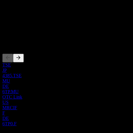
Ülke
Japonya
ISIN
JP3921290007
WKN
000A2JNWE
Kotasyonlar
TSE
JP
4385.TSE
MU
DE
6TP.MU
OTC Link
US
MRCIF
F
DE
6TP0.F