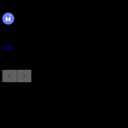
Yaklaşan
Finansal sonuçlar
4
NOV
Mercari
6TP.F
Finansal sonuçlar
4
Nov
Beklenen
Q1 2025
Q2 2025