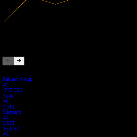
2,08B
Gelir
238,28M
Net kâr
Başkaları da takip ediyor
Bu liste, 6TP.F'i takip eden Stock Events kullanıcılarının izleme
listelerine dayanmaktadır. Yatırım tavsiyesi değildir.
Rakuten Group
9
4755.TSE
Apple
8
AAPL
Microsoft
8
MSFT
NVIDIA
8