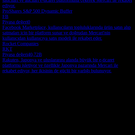
satıcıları ve alıcıları e-ticaret platformuna çekerek Mercari ile rekabet
ediyor.
ProShares S&P 500 Dynamic Buffer
FB
Piyasa değeri
0
Facebook Marketplace, kullanıcıların topluluklarında ürün satın alıp
satmaları için bir platform sunar ve doğrudan Mercari'nin
kullanıcıdan kullanıcıya satış modeli ile rekabet eder.
Rocket Companies
RKT
Piyasa değeri
40,72B
Rakuten, Japonya ve uluslararası alanda büyük bir e-ticaret
platformu işletiyor ve özellikle Japonya pazarında Mercari ile
rekabet ediyor, her ikisinin de güçlü bir varlığı bulunuyor.
Hakkında
Mercari, Inc., hem Japonya hem de Amerika Birleşik Devletleri'nde
faaliyet gösteren Mercari dijital pazaryeri uygulamalarının
kavramlaştırmadan sürekli yönetime kadar tüm süreçlerine
odaklanmaktadır. Şirket 2013 yılında kurulmuştur ve temel olarak
Show more...
Tokyo, Japonya'da bulunan genel merkezinden faaliyetlerini
CEO
yürütmektedir.
Mr. Shintaro Yamada
Çalışanlar
2159