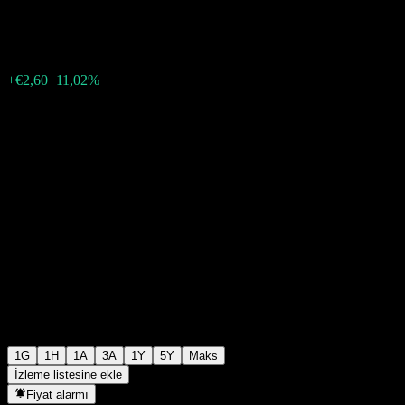
€26,20
47
+€2,60
+11,02%
11:22 Bugün
1G
1H
1A
3A
1Y
5Y
Maks
İzleme listesine ekle
Fiyat alarmı