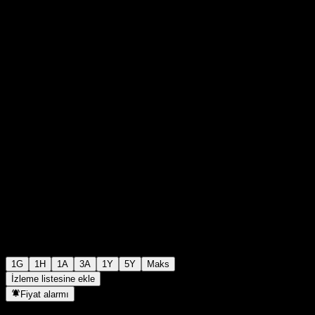
0
+0,00
+0%
00:00 Bugün
1G
1H
1A
3A
1Y
5Y
Maks
İzleme listesine ekle
Fiyat alarmı