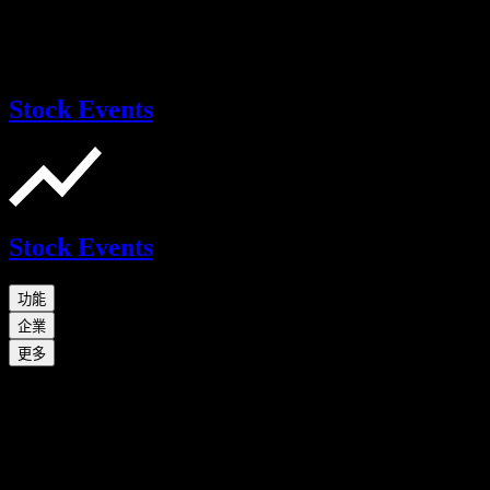
Stock Events
Stock Events
功能
企業
更多