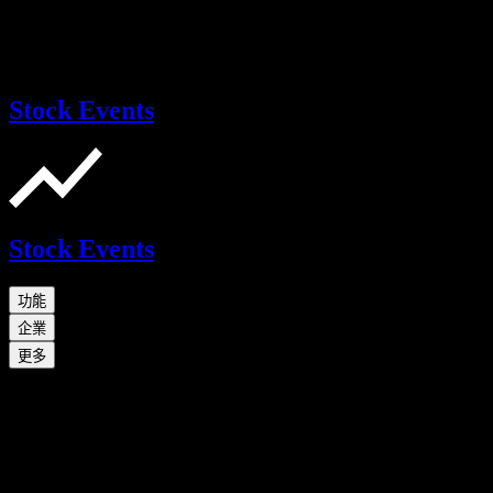
Stock Events
Stock Events
功能
企業
更多