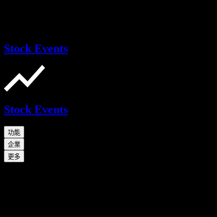
Stock Events
Stock Events
功能
企業
更多