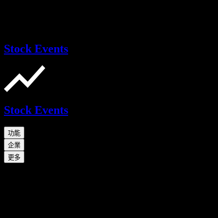
Stock Events
Stock Events
功能
企業
更多