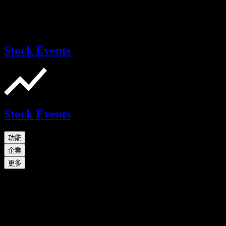
Stock Events
Stock Events
功能
企業
更多