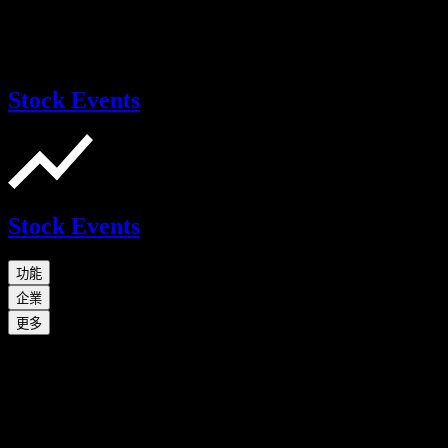
Stock Events
Stock Events
功能
企業
更多