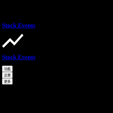
Stock Events
Stock Events
功能
企業
更多