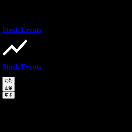
Stock Events
Stock Events
功能
企業
更多